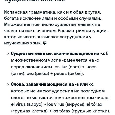
Испанская грамматика, как и любая другая,
богата исключениями и особыми случаями.
Множественное число существительных не
является исключением. Рассмотрим ситуации,
которые часто вызывают затруднения у
изучающих язык. 🧩
Существительные, оканчивающиеся на -z
: В
множественном числе -z меняется на -c
перед окончанием -es: luz (свет) → luces
(огни), pez (рыба) → peces (рыбы).
Слова, заканчивающиеся на -s или -x
,
которые не имеют ударения на последнем
слоге, не меняются в множественном числе:
el virus (вирус) → los virus (вирусы), el tórax
(грудная клетка) → los tórax (грудные клетки).