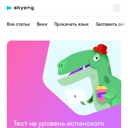
Все статьи
Вики
Прокачать язык
Заставить себ
Skyeng Chat
online
Тест на уровень испанского