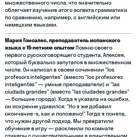
множественного числа, что значительно
облегчает изучение этого аспекта грамматики
по сравнению, например, с английским или
немецким языками.
Мария Гонсалес, преподаватель испанского
языка с 15-летним опытом
Помню своего
первого русскоговорящего студента, Алексея,
который буквально запутался в множественном
числе. Он написал в своем сочинении "los
profesors inteligentes" (вместо "los profesores
inteligentes" — умные преподаватели) и "las
ciudads grandes" (вместо "las ciudades grandes"
— большие города). Когда я указала на ошибки,
он искренне удивился: "Но я же добавил
окончание -s, как и положено!" Тогда я поняла,
что нужен другой подход. Мы превратили
обучение в игру — расклеили по комнате
стикеры с существительными в единственном