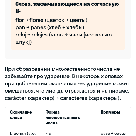
Слова, заканчивающиеся на согласную
📝
flor → flores (цветок → цветы)
pan → panes (хлеб → хлебы)
reloj → relojes (часы → часы [несколько
штук])
При образовании множественного числа не
забывайте про ударение. В некоторых словах
при добавлении окончания -es ударение может
смещаться, что иногда отражается и на письме:
carácter (характер) → caracteres (характеры).
Окончание
Форма
Примеры
слова
множественного
числа
Гласная (a, e,
+ s
casa → casas