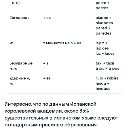
i, o, u)
perro →
perros
Согласная
+ es
ciudad →
ciudades
pared →
paredes
-z
z меняется на c + es
lápiz →
lápices
luz → luces
Безударные
+ s
taxi → taxis
-í, -ú
tribu → tribus
Ударные -í,
+ es
rubí → rubíes
-ú
hindú →
hindúes
Интересно, что по данным Испанской
королевской академии, около 85%
существительных в испанском языке следуют
стандартным правилам образования