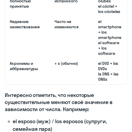
полностью
испанского
clubes
принятые
el cóctel →
los cócteles
Недавние
Часто не
el
заимствования
изменяются
smartphone
→ los
smartphone
el software
→ los
software
Акронимы и
+ s (обычно)
el DVD → los
аббревиатуры
DVDs
la ONG → las
ONGs
Интересно отметить, что некоторые
существительные меняют своё значение в
зависимости от числа. Например:
el esposo (муж) / los esposos (супруги,
семейная пара)