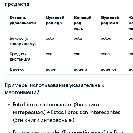
предмета:
Степень
Мужской
Женский
Мужской
Ж
удаленности
род ед.ч.
род
род мн.ч.
р
ед.ч.
мн
Близко (к
este
esta
estos
es
говорящему)
Средняя
ese
esa
esos
es
дистанция
Далеко
aquel
aquella
aquellos
aq
Примеры использования указательных
местоимений:
Este libro es interesante. (Эта книга
интересная.) → Estos libros son interesantes.
(Эти книги интересные.)
Esa casa es grande. (Тот дом большой.) → Esas