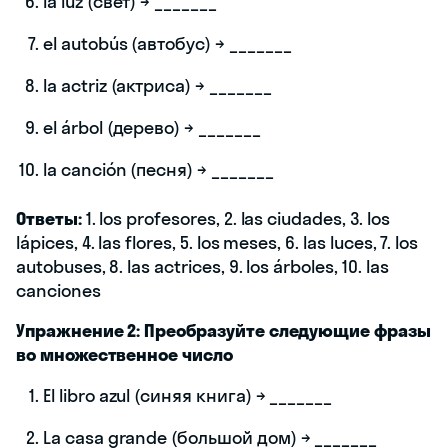
la luz (свет) → _______
el autobús (автобус) → _______
la actriz (актриса) → _______
el árbol (дерево) → _______
la canción (песня) → _______
Ответы:
1. los profesores, 2. las ciudades, 3. los
lápices, 4. las flores, 5. los meses, 6. las luces, 7. los
autobuses, 8. las actrices, 9. los árboles, 10. las
canciones
Упражнение 2: Преобразуйте следующие фразы
во множественное число
El libro azul (синяя книга) → _______
La casa grande (большой дом) → _______