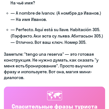
На чьё имя?
— A nombre de Ivanov. (А номбрэ дэ Иванов.)
— На имя Иванов.
— Perfecto. Aquí está su llave. Habitación 305.
(Пэрфэкто. Аки эста су льявэ. Абитасьон 305.)
— Отлично. Вот ваш ключ. Номер 305.
Заметьте: "tengo una reserva" — это готовая
конструкция. Не нужно думать, как сказать "у
меня есть бронирование". Просто выучили
фразу и используете. Вот она, магия мини-
диалогов.
🗺️
Спасительные фразы туриста