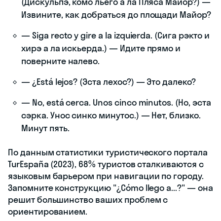
(Дискульпэ, комо льего а ла Пляса Майор?) —
Извините, как добраться до площади Майор?
— Siga recto y gire a la izquierda. (Сига рэкто и
хирэ а ла искьерда.) — Идите прямо и
поверните налево.
— ¿Está lejos? (Эста лехос?) — Это далеко?
— No, está cerca. Unos cinco minutos. (Но, эста
сэрка. Унос синко минутос.) — Нет, близко.
Минут пять.
По данным статистики туристического портала
TurEspaña (2023), 68% туристов сталкиваются с
языковым барьером при навигации по городу.
Запомните конструкцию "¿Cómo llego a...?" — она
решит большинство ваших проблем с
ориентированием.