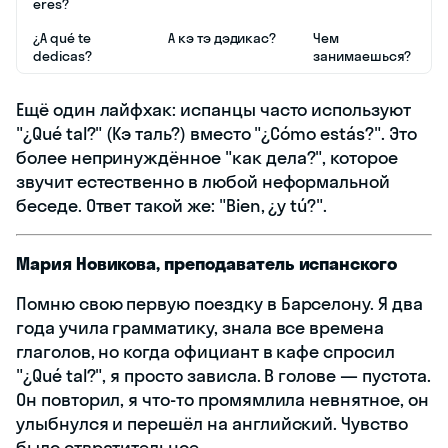
eres?
¿A qué te
А кэ тэ дэдикас?
Чем
dedicas?
занимаешься?
Ещё один лайфхак: испанцы часто используют
"¿Qué tal?" (Кэ таль?) вместо "¿Cómo estás?". Это
более непринуждённое "как дела?", которое
звучит естественно в любой неформальной
беседе. Ответ такой же: "Bien, ¿y tú?".
Мария Новикова, преподаватель испанского
Помню свою первую поездку в Барселону. Я два
года учила грамматику, знала все времена
глаголов, но когда официант в кафе спросил
"¿Qué tal?", я просто зависла. В голове — пустота.
Он повторил, я что-то промямлила невнятное, он
улыбнулся и перешёл на английский. Чувство
было отвратительное.