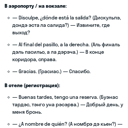
В аэропорту / на вокзале:
— Disculpe, ¿dónde está la salida? (Дискульпэ,
дондэ эста ла салида?) — Извините, где
выход?
— Al final del pasillo, a la derecha. (Аль финаль
дэль пасильо, а ла дэрэча.) — В конце
коридора, справа.
— Gracias. (Грасиас.) — Спасибо.
В отеле (регистрация):
— Buenas tardes, tengo una reserva. (Буэнас
тардэс, тэнго уна рэсэрва.) — Добрый день, у
меня бронь.
— ¿A nombre de quién? (А номбрэ дэ кьен?) —