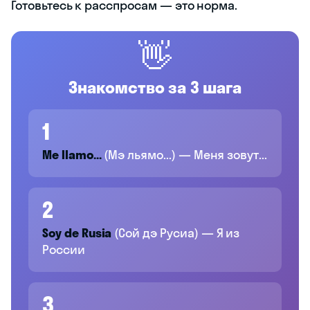
Готовьтесь к расспросам — это норма.
👋
Знакомство за 3 шага
1
Me llamo...
(Мэ льямо...) — Меня зовут...
2
Soy de Rusia
(Сой дэ Русиа) — Я из
России
3