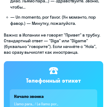
диас. Льямо пара...) — Здравствуйте. Звоню,
чтобы...
— Un momento, por favor. (Ун момэнто, пор
фавор.) — Минутку, пожалуйста.
Важно: в Испании не говорят "Привет" в трубку.
Стандартный ответ — "Diga" или "Dígame"
(буквально "говорите"). Если начнёте с "Hola",
вас сразу вычислят как иностранца.
☎️
Телефонный этикет
Начало звонка
Llamo para... / Le llamo por...