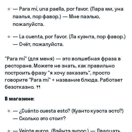
— Para mí, una paella, por favor. (Пара ми, уна
паэлья, пор фавор.) — Мне паэлью,
пожалуйста.
— La cuenta, por favor. (Ла куэнта, пор фавор.)
— Счёт, пожалуйста.
"Para mí" (для меня) — это волшебная фраза в
ресторане. Можете не знать, как правильно
построить фразу "я хочу заказать", просто
говорите "Para mí" + название блюда. Работает
безотказно. 🍴
В магазине:
— ¿Cuánto cuesta esto? (Куанто куэста эсто?)
— Сколько это стоит?
— Veinte euros. (Вэйнтэ эурос.) — Двадцать