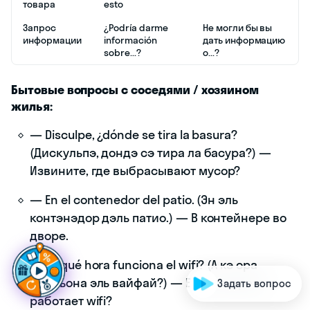
товара
esto
Запрос
¿Podría darme
Не могли бы вы
информации
información
дать информацию
sobre...?
о...?
Бытовые вопросы с соседями / хозяином
жилья:
— Disculpe, ¿dónde se tira la basura?
(Дискульпэ, дондэ сэ тира ла басура?) —
Извините, где выбрасывают мусор?
— En el contenedor del patio. (Эн эль
контэнэдор дэль патио.) — В контейнере во
Г
о
т
о
в
ы
с
д
е
л
а
т
ь
ш
а
г
в
п
е
р
ё
д
в
и
с
дворе.
|
— ¿A qué hora funciona el wifi? (А кэ ора
фунсьона эль вайфай?) — В какое время
Задать вопрос
работает wifi?