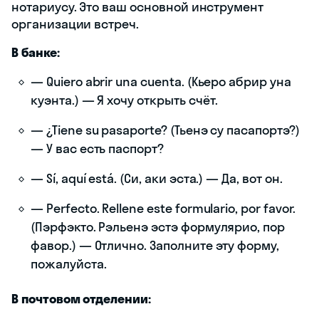
нотариусу. Это ваш основной инструмент
организации встреч.
В банке:
— Quiero abrir una cuenta. (Кьеро абрир уна
куэнта.) — Я хочу открыть счёт.
— ¿Tiene su pasaporte? (Тьенэ су пасапортэ?)
— У вас есть паспорт?
— Sí, aquí está. (Си, аки эста.) — Да, вот он.
— Perfecto. Rellene este formulario, por favor.
(Пэрфэкто. Рэльенэ эстэ формулярио, пор
фавор.) — Отлично. Заполните эту форму,
пожалуйста.
В почтовом отделении: