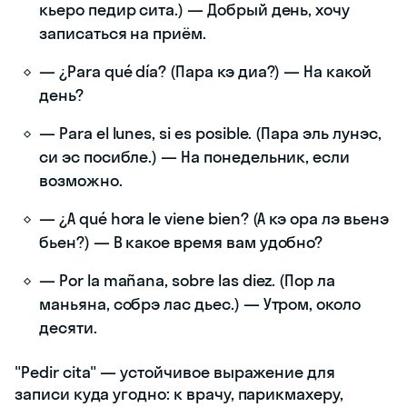
кьеро педир сита.) — Добрый день, хочу
записаться на приём.
— ¿Para qué día? (Пара кэ диа?) — На какой
день?
— Para el lunes, si es posible. (Пара эль лунэс,
си эс посибле.) — На понедельник, если
возможно.
— ¿A qué hora le viene bien? (А кэ ора лэ вьенэ
бьен?) — В какое время вам удобно?
— Por la mañana, sobre las diez. (Пор ла
маньяна, собрэ лас дьес.) — Утром, около
десяти.
"Pedir cita" — устойчивое выражение для
записи куда угодно: к врачу, парикмахеру,