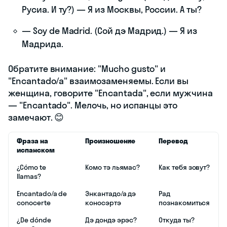
Русиа. И ту?) — Я из Москвы, России. А ты?
— Soy de Madrid. (Сой дэ Мадрид.) — Я из
Мадрида.
Обратите внимание: "Mucho gusto" и
"Encantado/a" взаимозаменяемы. Если вы
женщина, говорите "Encantada", если мужчина
— "Encantado". Мелочь, но испанцы это
замечают. 😊
Фраза на
Произношение
Перевод
испанском
¿Cómo te
Комо тэ льямас?
Как тебя зовут?
llamas?
Encantado/a de
Энкантадо/а дэ
Рад
conocerte
коносэртэ
познакомиться
¿De dónde
Дэ дондэ эрэс?
Откуда ты?