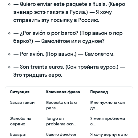
— Quiero enviar este paquete a Rusia. (Кьеро
энвиар эстэ пакэтэ а Русиа.) — Я хочу
отправить эту посылку в Россию.
— ¿Por avión o por barco? (Пор авьон о пор
барко?) — Самолётом или судном?
— Por avión. (Пор авьон.) — Самолётом.
— Son treinta euros. (Сон трэйнта эурос.) —
Это тридцать евро.
Ситуация
Ключевая фраза
Перевод
Заказ такси
Necesito un taxi
Мне нужно такси
para...
до...
Жалоба на
Tengo un
У меня проблема
сервис
problema con...
с...
Возврат
Quiero devolver
Я хочу вернуть это