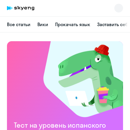
Все статьи
Вики
Прокачать язык
Заставить себ
Skyeng Chat
online
Тест на уровень испанского