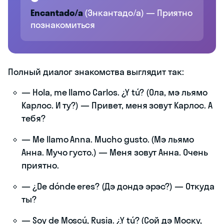
Encantado/a
(Энкантадо/а) — Приятно
познакомиться
Полный диалог знакомства выглядит так:
— Hola, me llamo Carlos. ¿Y tú? (Ола, мэ льямо
Карлос. И ту?) — Привет, меня зовут Карлос. А
тебя?
— Me llamo Anna. Mucho gusto. (Мэ льямо
Анна. Мучо густо.) — Меня зовут Анна. Очень
приятно.
— ¿De dónde eres? (Дэ дондэ эрэс?) — Откуда
ты?
— Soy de Moscú, Rusia. ¿Y tú? (Сой дэ Моску,