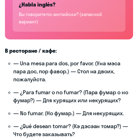
¿Habla inglés?
Вы говорите по-английски? (запасной
вариант)
В ресторане / кафе:
— Una mesa para dos, por favor. (Уна мэса
пара дос, пор фавор.) — Стол на двоих,
пожалуйста.
— ¿Para fumar o no fumar? (Пара фумар о но
фумар?) — Для курящих или некурящих?
— No fumar. (Но фумар.) — Для некурящих.
— ¿Qué desean tomar? (Кэ дэсэан томар?) —
Что будете заказывать?