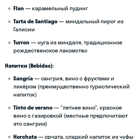
Flan
— карамельный пудинг
Tarta de Santiago
— миндальный пирог из
Галисии
Turron
— нуга из миндаля, традиционное
рождественское лакомство
Напитки (Bebidas):
Sangría
— сангрия, вино с фруктами и
ликёром (преимущественно туристический
напиток)
Tinto de verano
— "летнее вино", красное
вино с газировкой (местные предпочитают
это сангрии)
Horchata
— орчата, сладкий напиток из чуфы