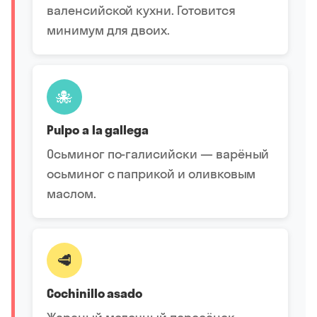
валенсийской кухни. Готовится
минимум для двоих.
🐙
Pulpo a la gallega
Осьминог по-галисийски — варёный
осьминог с паприкой и оливковым
маслом.
🥩
Cochinillo asado