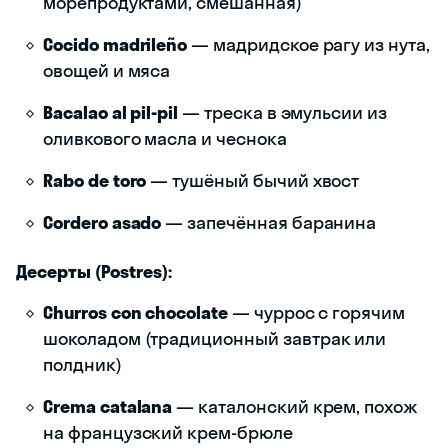
морепродуктами, смешанная)
Cocido madrileño
— мадридское рагу из нута,
овощей и мяса
Bacalao al pil-pil
— треска в эмульсии из
оливкового масла и чеснока
Rabo de toro
— тушёный бычий хвост
Cordero asado
— запечённая баранина
Десерты (Postres):
Churros con chocolate
— чуррос с горячим
шоколадом (традиционный завтрак или
полдник)
Crema catalana
— каталонский крем, похож
на французский крем-брюле