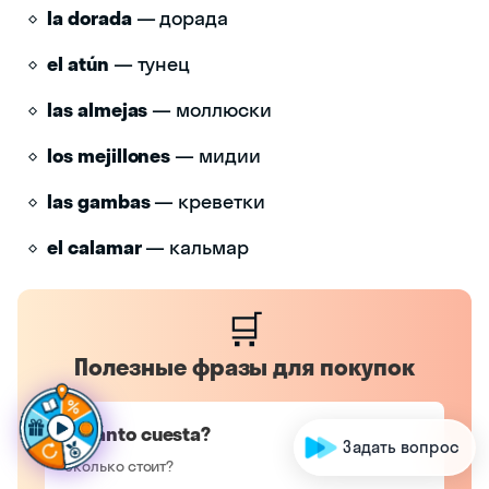
la dorada
— дорада
el atún
— тунец
las almejas
— моллюски
los mejillones
— мидии
las gambas
— креветки
el calamar
— кальмар
🛒
Полезные фразы для покупок
Г
о
т
о
в
ы
с
д
е
л
а
т
ь
¿Cuánto cuesta?
Задать вопрос
Сколько стоит?