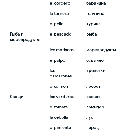
el cordero
баранина
la ternera
телятина
el pollo
курица
Рыба и
el pescado
рыба
морепродукты
los mariscos
морепродукты
el pulpo
осьминог
los
креветки
camarones
el salmón
лосось
Овощи
las verduras
овощи
el tomate
помидор
la cebolla
лук
el pimiento
перец