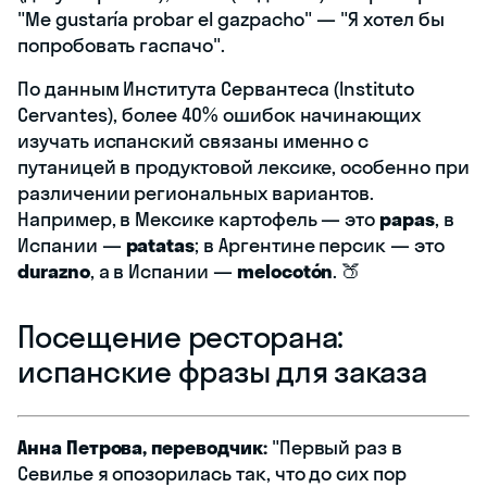
"Me gustaría probar el gazpacho" — "Я хотел бы
попробовать гаспачо".
По данным Института Сервантеса (Instituto
Cervantes), более 40% ошибок начинающих
изучать испанский связаны именно с
путаницей в продуктовой лексике, особенно при
различении региональных вариантов.
Например, в Мексике картофель — это
papas
, в
Испании —
patatas
; в Аргентине персик — это
durazno
, а в Испании —
melocotón
. 🍑
Посещение ресторана:
испанские фразы для заказа
Анна Петрова, переводчик:
"Первый раз в
Севилье я опозорилась так, что до сих пор