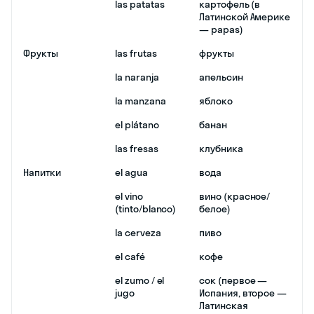
las patatas
картофель (в
Латинской Америке
— papas)
Фрукты
las frutas
фрукты
la naranja
апельсин
la manzana
яблоко
el plátano
банан
las fresas
клубника
Напитки
el agua
вода
el vino
вино (красное/
(tinto/blanco)
белое)
la cerveza
пиво
el café
кофе
el zumo / el
сок (первое —
jugo
Испания, второе —
Латинская