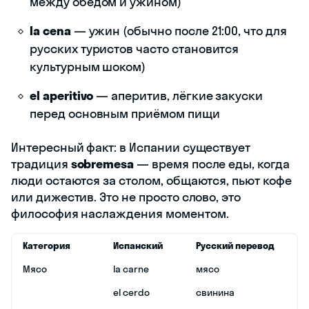
между обедом и ужином)
la cena
— ужин (обычно после 21:00, что для
русских туристов часто становится
культурным шоком)
el aperitivo
— аперитив, лёгкие закуски
перед основным приёмом пищи
Интересный факт: в Испании существует
традиция
sobremesa
— время после еды, когда
люди остаются за столом, общаются, пьют кофе
или дижестив. Это не просто слово, это
философия наслаждения моментом.
Категория
Испанский
Русский перевод
Мясо
la carne
мясо
el cerdo
свинина