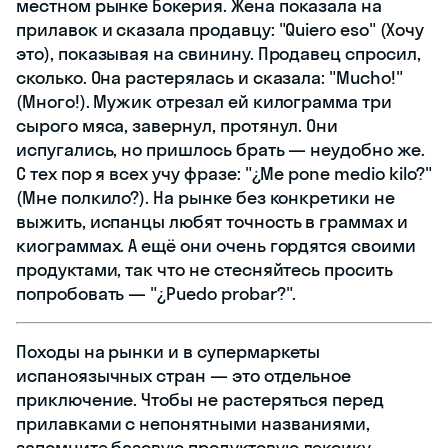
местном рынке Бокерия. Жена показала на
прилавок и сказала продавцу: "Quiero eso" (Хочу
это), показывая на свинину. Продавец спросил,
сколько. Она растерялась и сказала: "Mucho!"
(Много!). Мужик отрезал ей килограмма три
сырого мяса, завернул, протянул. Они
испугались, но пришлось брать — неудобно же.
С тех пор я всех учу фразе: "¿Me pone medio kilo?"
(Мне полкило?). На рынке без конкретики не
выжить, испанцы любят точность в граммах и
киограммах. А ещё они очень гордятся своими
продуктами, так что не стесняйтесь просить
попробовать — "¿Puedo probar?".
Походы на рынки и в супермаркеты
испаноязычных стран — это отдельное
приключение. Чтобы не растеряться перед
прилавками с непонятными названиями,
запомните базовую продуктовую лексику.