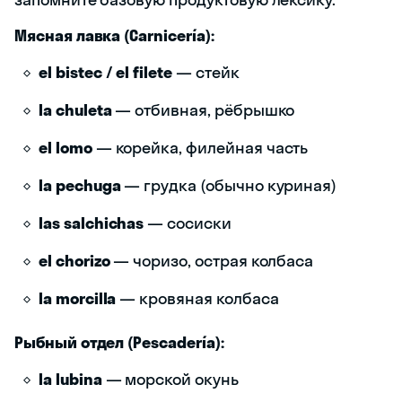
Мясная лавка (Carnicería):
el bistec / el filete
— стейк
la chuleta
— отбивная, рёбрышко
el lomo
— корейка, филейная часть
la pechuga
— грудка (обычно куриная)
las salchichas
— сосиски
el chorizo
— чоризо, острая колбаса
la morcilla
— кровяная колбаса
Рыбный отдел (Pescadería):
la lubina
— морской окунь