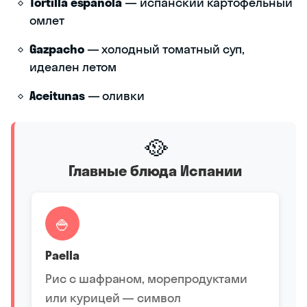
Tortilla española
— испанский картофельный
омлет
Gazpacho
— холодный томатный суп,
идеален летом
Aceitunas
— оливки
🥘
Главные блюда Испании
🍚
Paella
Рис с шафраном, морепродуктами
или курицей — символ