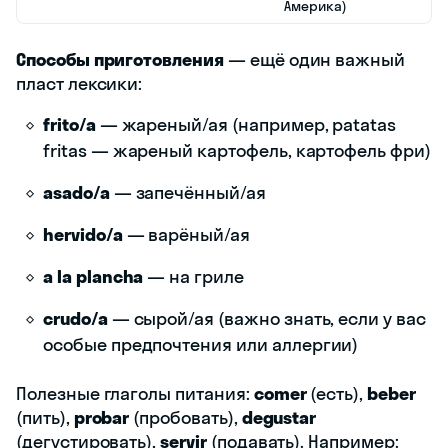
Америка)
Способы приготовления
— ещё один важный
пласт лексики:
frito/a
— жареный/ая (например, patatas
fritas — жареный картофель, картофель фри)
asado/a
— запечённый/ая
hervido/a
— варёный/ая
a la plancha
— на гриле
crudo/a
— сырой/ая (важно знать, если у вас
особые предпочтения или аллергии)
Полезные глаголы питания:
comer
(есть),
beber
(пить),
probar
(пробовать),
degustar
(дегустировать),
servir
(подавать). Например: