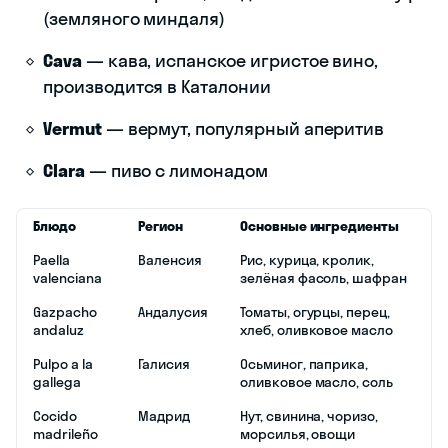
(земляного миндаля)
Cava
— кава, испанское игристое вино,
производится в Каталонии
Vermut
— вермут, популярный аперитив
Clara
— пиво с лимонадом
Блюдо
Регион
Основные ингредиенты
Paella
Валенсия
Рис, курица, кролик,
valenciana
зелёная фасоль, шафран
Gazpacho
Андалусия
Томаты, огурцы, перец,
andaluz
хлеб, оливковое масло
Pulpo a la
Галисия
Осьминог, паприка,
gallega
оливковое масло, соль
Cocido
Мадрид
Нут, свинина, чоризо,
madrileño
морсилья, овощи