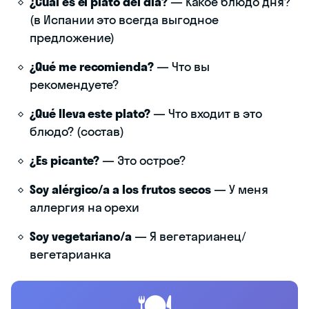
¿Cuál es el plato del día?
— Какое блюдо дня?
(в Испании это всегда выгодное
предложение)
¿Qué me recomienda?
— Что вы
рекомендуете?
¿Qué lleva este plato?
— Что входит в это
блюдо? (состав)
¿Es picante?
— Это острое?
Soy alérgico/a a los frutos secos
— У меня
аллергия на орехи
Soy vegetariano/a
— Я вегетарианец/
вегетарианка
🍽️