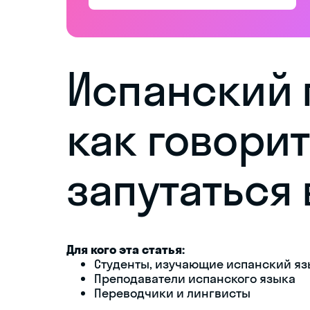
Испанский 
как говорит
запутаться 
Для кого эта статья:
Студенты, изучающие испанский яз
Преподаватели испанского языка
Переводчики и лингвисты