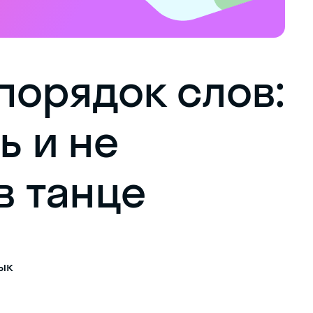
порядок слов:
ь и не
в танце
ык