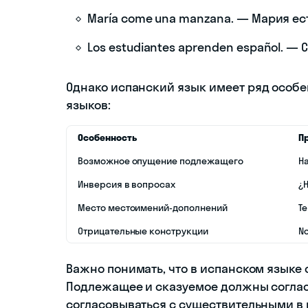
María come una manzana. — Мария ест
Los estudiantes aprenden español. —
Однако испанский язык имеет ряд особе
языков:
Особенность
П
Возможное опущение подлежащего
Ha
Инверсия в вопросах
¿H
Место местоимений-дополнений
Te
Отрицательные конструкции
No
Важно понимать, что в испанском языке 
Подлежащее и сказуемое должны согласо
согласовываться с существительными в 