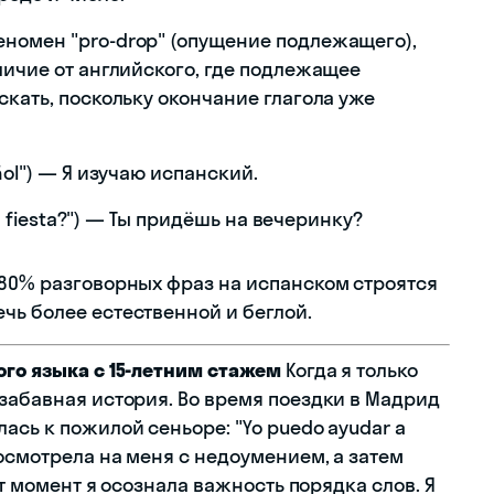
номен "pro-drop" (опущение подлежащего),
личие от английского, где подлежащее
скать, поскольку окончание глагола уже
añol") — Я изучаю испанский.
a la fiesta?") — Ты придёшь на вечеринку?
 80% разговорных фраз на испанском строятся
чь более естественной и беглой.
ого языка с 15-летним стажем
Когда я только
 забавная история. Во время поездки в Мадрид
ась к пожилой сеньоре: "Yo puedo ayudar a
посмотрела на меня с недоумением, а затем
от момент я осознала важность порядка слов. Я