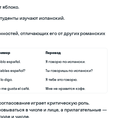
 яблоко.
 Студенты изучают испанский.
нностей, отличающих его от других романских
ример
Перевод
blo español.
Я говорю по-испански.
ablas español?
Ты говоришь по-испански?
 lo digo.
Я тебе это говорю.
 me gusta el café.
Мне не нравится кофе.
согласование играет критическую роль.
вываться в числе и лице, а прилагательные —
роде и числе.