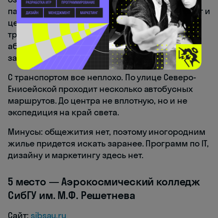
партнеров. Доступны образовательный кредит и
целевое обучение с гарантией
трудоустройства. Для льготных категорий
абитуриентов действуют отдельные условия
зачисления.
С транспортом все неплохо. По улице Северо-
Енисейской проходит несколько автобусных
маршрутов. До центра не вплотную, но и не
экспедиция на край света.
Минусы: общежития нет, поэтому иногородним
жилье придется искать заранее. Программ по IT,
дизайну и маркетингу здесь нет.
5 место — Аэрокосмический колледж
СибГУ им. М.Ф. Решетнева
Сайт:
sibsau.ru