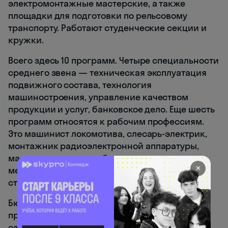
электромонтажные мастерские, а также
площадки для подготовки по рельсовому
транспорту. Работают студенческие секции и
кружки.
Всего здесь 10 программ. Четыре специальности
среднего звена — техническая эксплуатация
подвижного состава, технология
машиностроения, управление качеством
продукции и услуг, банковское дело. Еще шесть
программ относятся к рабочим профессиям.
Это машинист локомотива, слесарь-электрик,
монтажник радиоэлектронной аппаратуры,
мастер слесарных работ, оператор-наладчик
✕
металлообрабатывающих станков и столяр
строительный.
Бюджетные места есть на всех основных
программах. Участие в «Профессионалитете»
означает практику прямо на производстве у