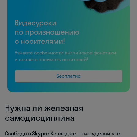
Видеоуроки
по произношению
с носителями!
Узнаете особенности английской фонетики
и начнёте понимать носителей!
Бесплатно
Нужна ли железная
самодисциплина
Свобода в Skypro Колледже — не «делай что