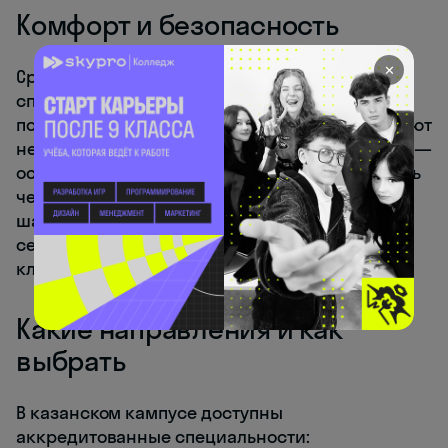
Комфорт и безопасность
✕
Среда выстроена так, чтобы каждый мог
спокойно задавать вопросы, ошибаться и
постепенно раскрываться. В колледже работают
не только кураторы, но и психологи, а буллинг —
основание для отчисления. Помимо учёбы есть
чем заняться: киберспортивные турниры,
шахматные кружки, киновечера, спортивные
секции, хакатоны и мастер-классы. Часть
клубов запускают сами студенты.
Какие направления и как
выбрать
В казанском кампусе доступны
аккредитованные специальности: