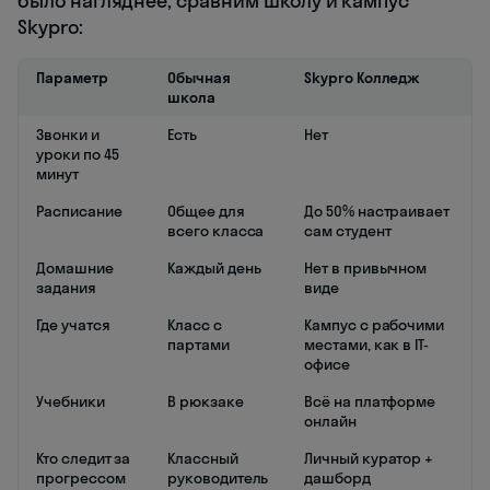
было нагляднее, сравним школу и кампус
Skypro:
Параметр
Обычная
Skypro Колледж
школа
Звонки и
Есть
Нет
уроки по 45
минут
Расписание
Общее для
До 50% настраивает
всего класса
сам студент
Домашние
Каждый день
Нет в привычном
задания
виде
Где учатся
Класс с
Кампус с рабочими
партами
местами, как в IT-
офисе
Учебники
В рюкзаке
Всё на платформе
онлайн
Кто следит за
Классный
Личный куратор +
прогрессом
руководитель
дашборд