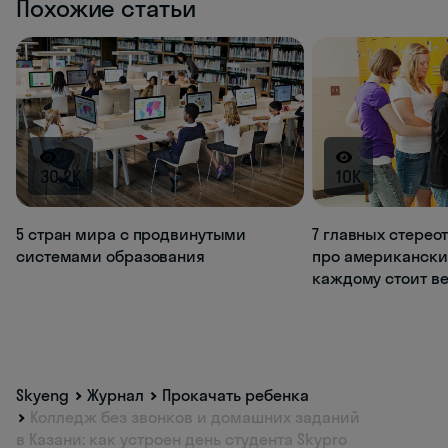
Похожие статьи
30.2K
10K
5 стран мира с продвинутыми
7 главных стерео
системами образования
про американски
каждому стоит ве
Skyeng
Журнал
Прокачать ребенка
Колледж без звонков и домашних заданий
в Казани: как устроен день студента Skypro