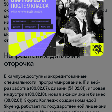
50% расписания студент настраивает сам,
около 20% занятий — обязательные. Первые три
месяца — профориентация, чтобы выбрать
направление не наугад. Помимо учёбы есть
клубы, киберспортивные турниры, фитнес-зал,
можно получить дополнительные дипломы и
отучиться на водительские права.
Направления, диплом и
отсрочка
В кампусе доступны аккредитованные
специальности: программирование, IT и веб-
разработка (09.02.07), дизайн (54.02.01), игровая
индустрия (09.02.10), новая экономика и бизнес
(38.02.01). Skypro Колледж создан командой
Skyeng, работает по государственной лицензии