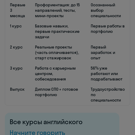
Первые
Профориентация: до 15
Осознанный
3
направлений, тесты,
выбор
месяца
мини-проекты
специальности
1 курс
Базовые навыки,
Первые работы в
первые практические
портфолио
задачи
2 курс
Реальные проекты
Первый
(часть оплачивается),
заработок и
старт стажировок
опыт
3 курс
Работа с карьерным
56% уже
центром,
работают или
собеседования
подрабатывают
Выпуск
Диплом СПО + готовое
Трудоустройство
портфолио
по
специальности
Все курсы английского
Начните говорить