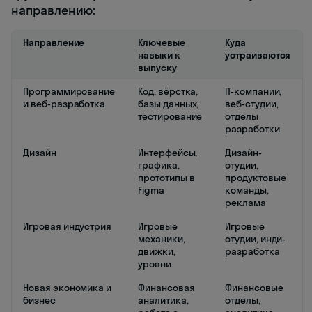
направлению:
Направление
Ключевые
Куда
навыки к
устраиваются
выпуску
Программирование
Код, вёрстка,
IT-компании,
и веб-разработка
базы данных,
веб-студии,
тестирование
отделы
разработки
Дизайн
Интерфейсы,
Дизайн-
графика,
студии,
прототипы в
продуктовые
Figma
команды,
реклама
Игровая индустрия
Игровые
Игровые
механики,
студии, инди-
движки,
разработка
уровни
Новая экономика и
Финансовая
Финансовые
бизнес
аналитика,
отделы,