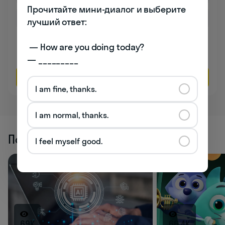
Прочитайте мини-диалог и выберите 
лучший ответ:

Даю согласие на обработку
персональных данных
 — How are you doing today? 

Соглашаюсь на
получение рекламы
— _________
Оставить заявку
I am fine, thanks.
I am normal, thanks.
Похожие статьи
I feel myself good.
69K
66.4K