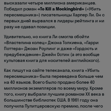
высказали четыре миллиона американцев.
Победил роман
«To Kill a Mockingbird»
(«Убить
пересмешника») писательницы Харпер Ли. Он с
первых дней вырвался в лидеры рейтинга и ни
разу не сдавал позиции.
Удивительно, но книга Ли смогла обойти
«Властелина колец» Джона Толкиена, «Гарри
Поттера» Джоан Роулинг и даже «Гордость и
предубеждение» Джейн Остин (а это вообще
культовая книга для носителей английского).
Как пишут на сайте телеканала, книга «Убить
пересмешника» была переведена больше чем
на 40 языков. Всего было продано более 40
миллионов экземпляров по всему миру. Кроме
того, книгу выбрали лучшим романом XX века в
большинстве библиотек США. В 1961 году она
получила Пулитцеровскую премию, после чего