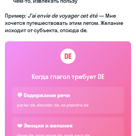
чем-то, извлекать пользу
Пример:
J'ai envie de voyager cet été
— Мне
хочется путешествовать этим летом. Желание
исходит от субъекта, отсюда de.
DE
Когда глагол требует DE
💬 Содержание речи
parler de, discuter de, se plaindre de
❤️ Эмоции и желания
rêver de, avoir envie de, avoir peur de