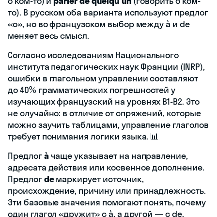
о ком-то) и
parler de quelqu'un
(говорить о ком-
то). В русском оба варианта используют предлог
«о», но во французском выбор между à и de
меняет весь смысл.
Согласно исследованиям Национального
института педагогических наук Франции (INRP),
ошибки в глагольном управлении составляют
до 40% грамматических погрешностей у
изучающих французский на уровнях B1-B2. Это
не случайно: в отличие от спряжений, которые
можно заучить таблицами, управление глаголов
требует понимания логики языка. 📊
Предлог
à
чаще указывает на направление,
адресата действия или косвенное дополнение.
Предлог
de
маркирует источник,
происхождение, причину или принадлежность.
Эти базовые значения помогают понять, почему
один глагол «дружит» с à, а другой — с de.