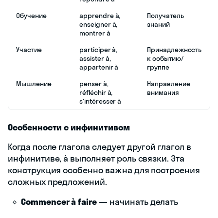
Обучение
apprendre à,
Получатель
enseigner à,
знаний
montrer à
Участие
participer à,
Принадлежность
assister à,
к событию/
appartenir à
группе
Мышление
penser à,
Направление
réfléchir à,
внимания
s'intéresser à
Особенности с инфинитивом
Когда после глагола следует другой глагол в
инфинитиве, à выполняет роль связки. Эта
конструкция особенно важна для построения
сложных предложений.
Commencer à faire
— начинать делать