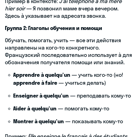
Пример в контексте:
J'ai téléphoné à ma mère
hier soir
— Я позвонил маме вчера вечером.
Здесь à указывает на адресата звонка.
Группа 2: Глаголы обучения и помощи
Обучать, помогать, учить — все эти действия
направлены на кого-то конкретного.
Французский последовательно использует à для
обозначения получателя помощи или знаний.
Apprendre à quelqu'un
— учить кого-то (но!
apprendre à faire
— учиться делать)
Enseigner à quelqu'un
— преподавать кому-то
Aider à quelqu'un
— помогать кому-то
Montrer à quelqu'un
— показывать кому-то
Пример:
Elle enseigne le français à des étudiants