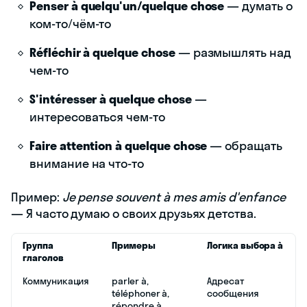
Penser à quelqu'un/quelque chose
— думать о
ком-то/чём-то
Réfléchir à quelque chose
— размышлять над
чем-то
S'intéresser à quelque chose
—
интересоваться чем-то
Faire attention à quelque chose
— обращать
внимание на что-то
Пример:
Je pense souvent à mes amis d'enfance
— Я часто думаю о своих друзьях детства.
Группа
Примеры
Логика выбора à
глаголов
Коммуникация
parler à,
Адресат
téléphoner à,
сообщения
répondre à