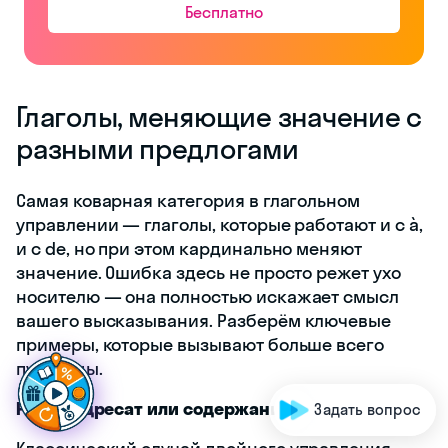
Бесплатно
Глаголы, меняющие значение с
разными предлогами
Самая коварная категория в глагольном
управлении — глаголы, которые работают и с à,
и с de, но при этом кардинально меняют
значение. Ошибка здесь не просто режет ухо
носителю — она полностью искажает смысл
вашего высказывания. Разберём ключевые
Г
о
т
о
в
ы
п
р
о
д
в
и
г
примеры, которые вызывают больше всего
путаницы.
Parler: адресат или содержание?
Задать вопрос