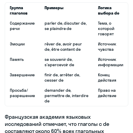
Группа
Примеры
Логика
глаголов
выбора de
Содержание
parler de, discuter de,
Тема, о
речи
se plaindre de
которой
говорят
Эмоции
rêver de, avoir peur
Источник
de, être content de
чувства
Память
se souvenir de,
Источник
s'apercevoir de
информации
Завершение
finir de, arrêter de,
Конец
cesser de
действия
Просьба/
demander de,
Право на
разрешение
permettre de, interdire
действие
de
Французская академия языковых
исследований отмечает, что глаголы с de
составляют около 60% всех глагольных