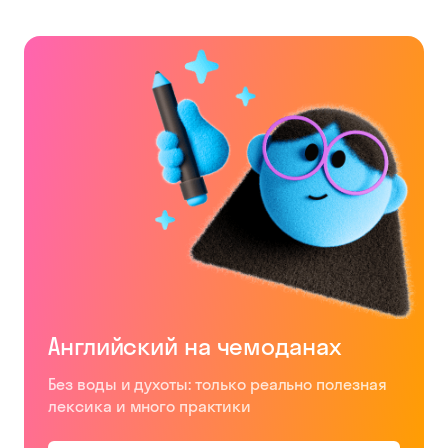
Английский на чемоданах
Без воды и духоты: только реально полезная
лексика и много практики