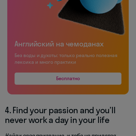
Английский на чемоданах
Без воды и духоты: только реально полезная
лексика и много практики
Бесплатно
4. Find your passion and you’ll
never work a day in your life
Найди свое призвание, и тебе не придется