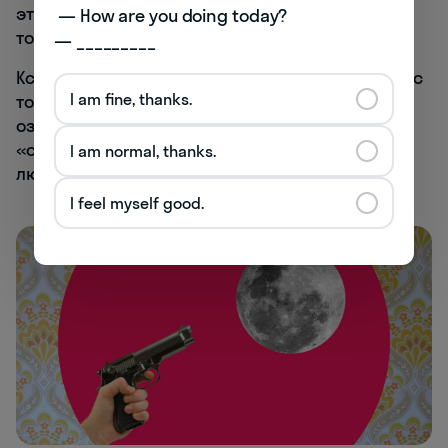
эта цитата и может на что-то вдохновить, так
 — How are you doing today? 

только на создание высмеивающих ее мемов.
— _________
Кстати, эту цитату куда интереснее разобрать с
I am fine, thanks.
точки зрения английского.
Shoot for the moon
означает «стремиться к чему-либо», а не
«стрелять в Луну». Так что тут спрятана
I am normal, thanks.
любопытная игра слов.
I feel myself good.