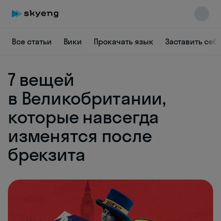
Все статьи
Вики
Прокачать язык
Заставить себ
7 вещей
в Великобритании,
Skyeng Chat
которые навсегда
online
изменятся после
брекзита