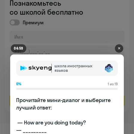
Познакомьтесь
со школой бесплатно
Премиум
✕
04:59
школа иностранных
языков
Даю согласие на обработку
персональных данных
0%
1 из 19
Соглашаюсь на
получение рекламы
Прочитайте мини-диалог и выберите 
Оставить заявку
лучший ответ:

 — How are you doing today? 

— _________