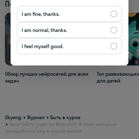
Похожие статьи
I am fine, thanks.
I am normal, thanks.
I feel myself good.
68.9K
66.2K
Обзор лучших нейросетей для всех
Топ развивающих
задач
для детей
Skyeng
Журнал
Быть в курсе
Билл Гейтс ушел из Microsoft: 9 слов, которые
понадобятся ему в новой жизни