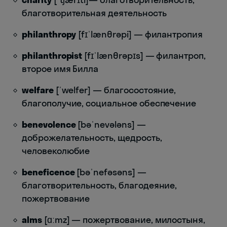
благотворительная деятельность
philanthropy
[fɪˈlænθrəpi] — филантропия
philanthropist
[fɪˈlænθrəpɪs] — филантроп,
второе имя Билла
welfare
[ˈwelfer] — благосостояние,
благополучие, социальное обеспечение
benevolence
[bəˈnevələns] —
доброжелательность, щедрость,
человеколюбие
beneficence
[bəˈnefəsəns] —
благотворительность, благодеяние,
пожертвование
alms
[ɑːmz] — пожертвование, милостыня,