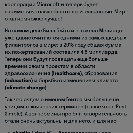
корпорации Microsoft и теперь будет
заниматься только благотворительностью. Мир
стал немножко лучше!
На самом деле Билл Гейтс и его жена Мелинда
уже давно считаются одними из самых щедрых
филантропов в мире: в 2018 году общая сумма
их пожертвований составила 4,8 миллиарда.
Теперь они будут посвящать еще больше
времени своим проектам в области
здравоохранения
(healthcare)
, образования
(education)
и борьбы с изменением климата
(сlimate change)
.
Так что рядом с именем Гейтса мы больше не
увидим технических терминов (разве что в Past
Simple). А вот термины про благотворительность
стали очень актуальны и для него, и для нас.
charity
[ˈtʃærɪti]— благотворительность,