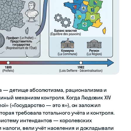
а — детище абсолютизма, рационализма и
иный механизм контроля. Когда Людовик XIV
moi» («Государство — это я»), он заложил
орая требовала тотального учёта и контроля.
 систему интендантов — королевских
 налоги, вели учёт населения и докладывали