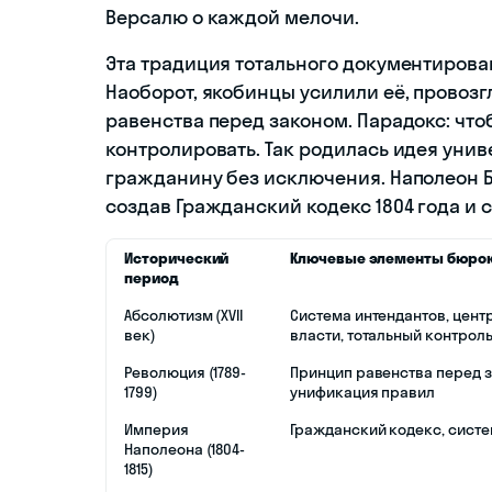
Версалю о каждой мелочи.
Эта традиция тотального документирова
Наоборот, якобинцы усилили её, провозгл
равенства перед законом. Парадокс: что
контролировать. Так родилась идея уни
гражданину без исключения. Наполеон Б
создав Гражданский кодекс 1804 года и с
Исторический
Ключевые элементы бюро
период
Абсолютизм (XVII
Система интендантов, цент
век)
власти, тотальный контрол
Революция (1789-
Принцип равенства перед 
1799)
унификация правил
Империя
Гражданский кодекс, сист
Наполеона (1804-
1815)