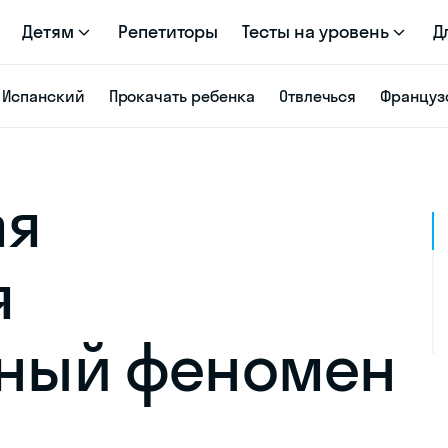
Детям
Репетиторы
Тесты на уровень
Д
Испанский
Прокачать ребенка
Отвлечься
Француз
ая
я
рный феномен