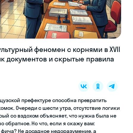
льтурный феномен с корнями в XVII
зык документов и скрытые правила
анцузской префектуре способна превратить
омок. Очереди с шести утра, отсутствие логики
рый со вздохом объясняет, что нужна была не
о обратное. Но что, если я скажу вам:
а фича? Не досадное недоразумение, а