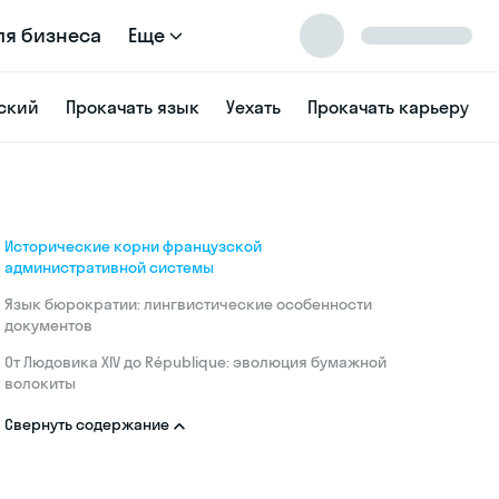
ля бизнеса
Еще
ский
Прокачать язык
Уехать
Прокачать карьеру
Исторические корни французской
административной системы
Язык бюрократии: лингвистические особенности
документов
От Людовика XIV до République: эволюция бумажной
волокиты
Свернуть содержание