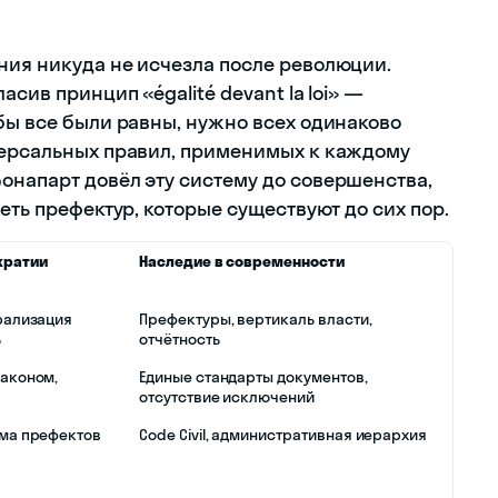
ния никуда не исчезла после революции.
асив принцип «égalité devant la loi» —
бы все были равны, нужно всех одинаково
версальных правил, применимых к каждому
онапарт довёл эту систему до совершенства,
еть префектур, которые существуют до сих пор.
кратии
Наследие в современности
рализация
Префектуры, вертикаль власти,
ь
отчётность
законом,
Единые стандарты документов,
отсутствие исключений
ема префектов
Code Civil, административная иерархия