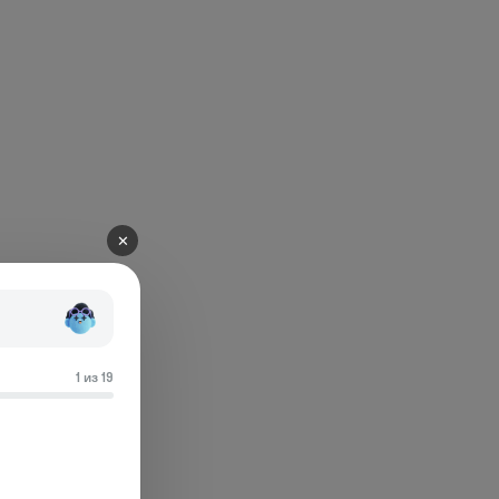
✕
1 из 19