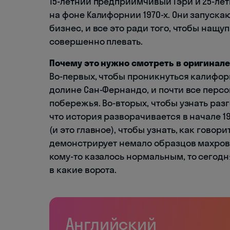
15-летний предприимчивый Гэри и 25-ле
на фоне Калифорнии 1970-х. Они запускаю
бизнес, и все это ради того, чтобы нащуп
совершенно плевать.
Почему это нужно смотреть в оригинале
Во-первых, чтобы проникнуться калифо
долине Сан-Фернандо, и почти все перс
побережья. Во-вторых, чтобы узнать раз
что история разворачивается в начале 19
(и это главное), чтобы узнать, как говор
демонстрирует немало образцов махрово
кому-то казалось нормальным, то сегод
в какие ворота.
Английский