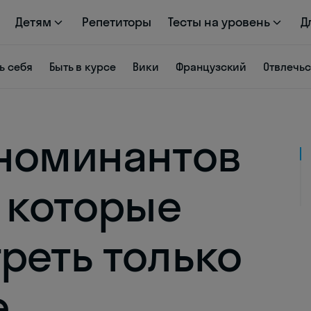
Детям
Репетиторы
Тесты на уровень
Д
ь себя
Быть в курсе
Вики
Французский
Отвлечь
номинантов
, которые
реть только
е