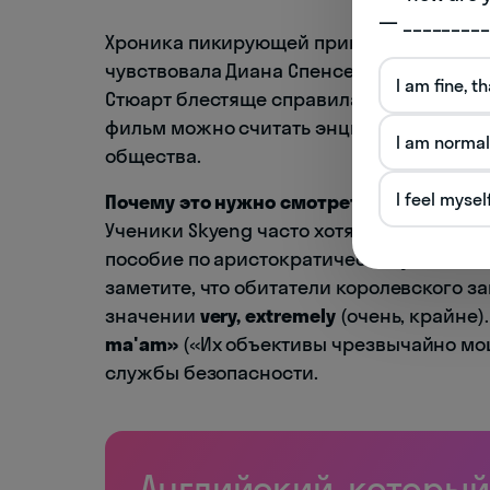
— _________
Хроника пикирующей принцессы ― очень 
чувствовала Диана Спенсер, решаясь на
I am fine, t
Стюарт блестяще справилась с имитацие
фильм можно считать энциклопедией нр
I am normal
общества.
I feel mysel
Почему это нужно смотреть в оригинале
Ученики Skyeng часто хотят научиться г
пособие по аристократическому англий
заметите, что обитатели королевского 
значении
very, extremely
(очень, крайне).
ma'am»
(«Их объективы чрезвычайно мощ
службы безопасности.
Английский, который