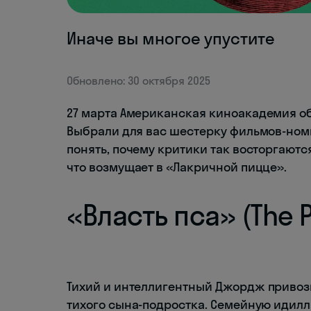
Иначе вы многое упустите
Обновлено: 30 октября 2025
27 марта Американская киноакадемия о
Выбрали для вас шестерку фильмов-номи
понять, почему критики так восторгаютс
что возмущает в «Лакричной пицце».
«Власть пса» (The 
Тихий и интеллигентный Джордж привози
тихого сына-подростка. Семейную идилл