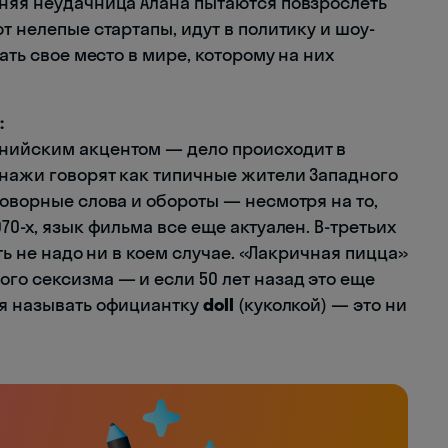
тняя неудачница Алана пытаются повзрослеть
т нелепые стартапы, идут в политику и шоу-
ать свое место в мире, которому на них
:
рнийским акцентом ― дело происходит в
онажи говорят как типичные жители Западного
говорные слова и обороты ― несмотря на то,
70-х, язык фильма все еще актуален. В-третьих
ить не надо ни в коем случае. «Лакричная пицца»
го сексизма ― и если 50 лет назад это еще
ня называть официантку
doll
(куколкой) ― это ни