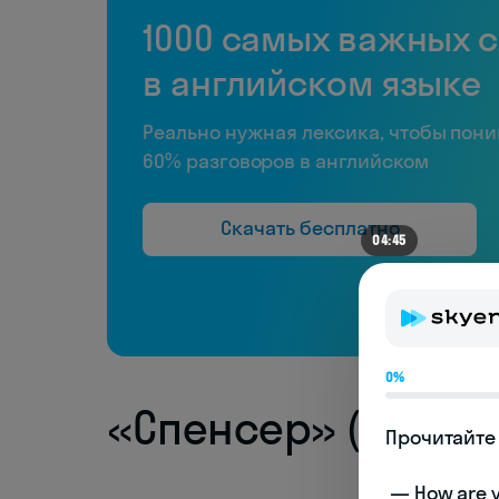
1000 самых важных 
в английском языке
Реально нужная лексика, чтобы пон
60% разговоров в английском
Скачать бесплатно
04:45
0%
«Спенсер» (Spence
Прочитайте 
 — How are you doing today? 
