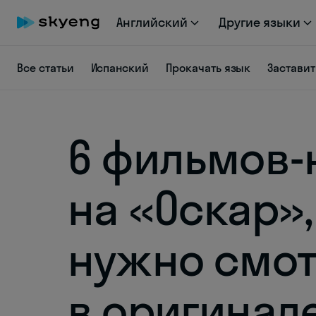
Английский
Другие языки
Все статьи
Испанский
Прокачать язык
Заставит
6 фильмов-
на «Оскар»
нужно смот
в оригинал