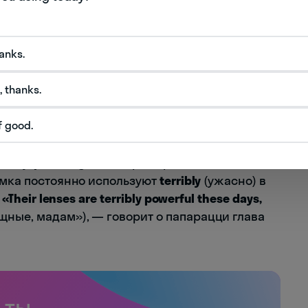
вольная фантазия на тему того, что думала и
 развод с принцем Чарльзом. Американка
hanks.
й великосветского произношения, да и вообще
авов и повадок британского высшего
, thanks.
f good.
:
оворить «как королева». «Spencer» ― отличное
скому,
posh English.
Например, вы точно
замка постоянно используют
terribly
(ужасно) в
«Their lenses are terribly powerful these days,
ные, мадам»), ― говорит о папарацци глава
 ты