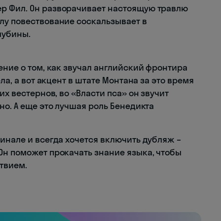
р Фил. Он разворачивает настоящую травлю
лу повествование соскальзывает в
лубины.
ение о том, как звучал английский фронтира
ла, а вот акцент в штате Монтана за это время
их вестернов, во «Власти пса» он звучит
но. А еще это лучшая роль Бенедикта
инале и всегда хочется включить дубляж –
Он поможет прокачать знание языка, чтобы
твием.