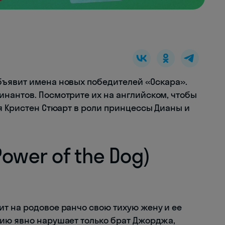
бъявит имена новых победителей «Оскара».
нантов. Посмотрите их на английском, чтобы
я Кристен Стюарт в роли принцессы Дианы и
Power of the Dog)
т на родовое ранчо свою тихую жену и ее
ию явно нарушает только брат Джорджа,