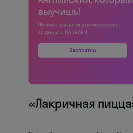
выучишь!
Обычно мы даём эти материалы
за деньги. Но тебе ⬇️
Бесплатно
«Лакричная пицца» 