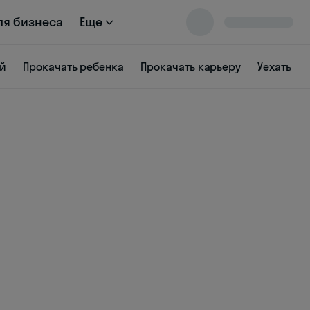
ля бизнеса
Еще
й
Прокачать ребенка
Прокачать карьеру
Уехать