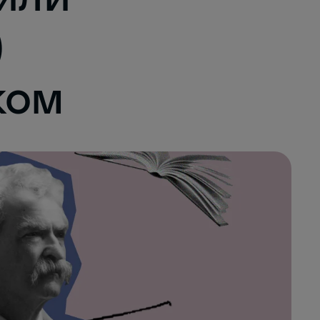
)
ком