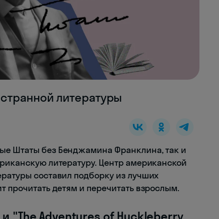
остранной литературы
ые Штаты без Бенджамина Франклина, так и
ериканскую литературу. Центр американской
ературы составил подборку из лучших
т прочитать детям и перечитать взрослым.
 и "The Аdventures of Huckleberry