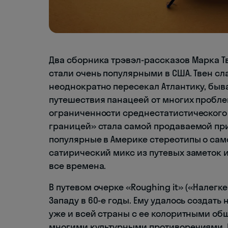
Два сборника трэвэл-рассказов Марка Тве
стали очень популярными в США. Твен сл
неоднократно пересекал Атлантику, быва
путешествия панацеей от многих проблем
ограниченности среднестатистического 
границей» стала самой продаваемой при
популярные в Америке стереотипы о само
сатирический микс из путевых заметок 
все времена.
В путевом очерке «Roughing it» («Налегк
Западу в 60-е годы. Ему удалось создать
уже и всей страны с ее колоритными об
многими культурными противоречиями. 