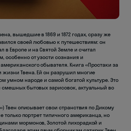
на, вышедшие в 1869 и 1872 годах, сразу же
авился своей любовью к путешествиям: он
л в Европе и на Святой Земле и считал
, особенно от узости сознания и
американского обывателя. Книга «Простаки за
 жизни Твена. Ей он разрушил многие
м умном народе и самой богатой культуре. Это
и смешных бытовых зарисовок, актуальный во
е») Твен описывает свои странствия по Дикому
 не только портрет типичного американца, но
щинами мормонов, Золотой лихорадкой и
Благодаря этим двум сборникам сатирик Твен