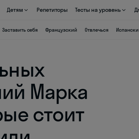
Детям
Репетиторы
Тесты на уровень
Д
Заставить себя
Французский
Отвлечься
Испански
льных
ний Марка
рые стоит
(или