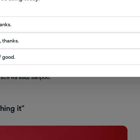
нием к демократии, борьбе за права человека
дущее. По мнению Эрнеста Хемингуэя, вообще
этих произведений.
hanks.
тства на английском, это захватывает. Скорее
, thanks.
спринимать в оригинале его будет проще. Если
о подтянуть английский в Skyeng. Это онлайн-
f good.
дин с личным преподавателем — его подбирают
елать акцент на навыке
reading
(чтения) —
ься на ваш запрос.
ing it"