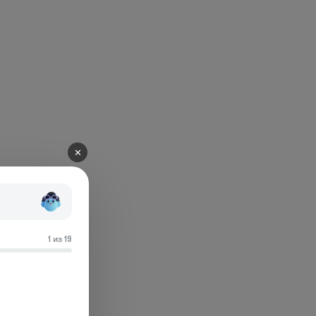
✕
1 из 19