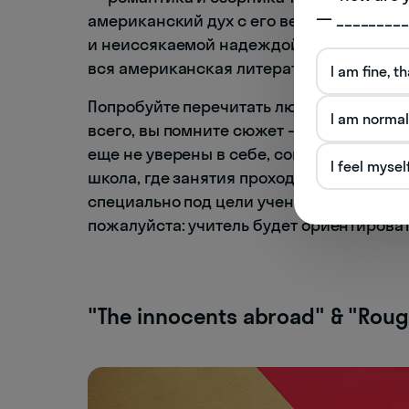
— _________
американский дух с его вечным стремле
и неиссякаемой надеждой на лучшее бу
вся американская литература вышла из 
I am fine, t
Попробуйте перечитать любимые книги де
I am normal
всего, вы помните сюжет — а значит, во
еще не уверены в себе, советуем немног
I feel mysel
школа, где занятия проходят один на о
специально под цели ученика. Хотите сд
пожалуйста: учитель будет ориентироват
"The innocents abroad" & "Rough