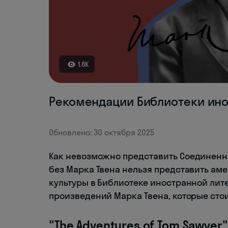
1.8K
Рекомендации Библиотеки ин
Обновлено: 30 октября 2025
Как невозможно представить Соединенн
без Марка Твена нельзя представить ам
культуры в Библиотеке иностранной лит
произведений Марка Твена, которые стои
"The Adventures of Tom Sawyer"