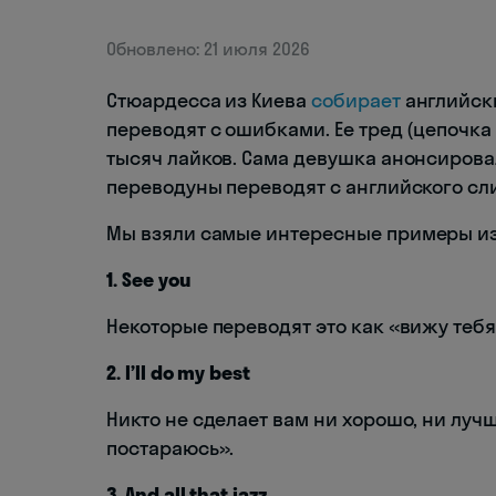
Обновлено: 21 июля 2026
Стюардесса из Киева
собирает
английски
переводят с ошибками. Ее тред (цепочка
тысяч лайков. Сама девушка анонсировал
переводуны переводят с английского сл
Мы взяли самые интересные примеры из
1. See you
Некоторые переводят это как «вижу тебя
2. I’ll do my best
Никто не сделает вам ни хорошо, ни луч
постараюсь».
3. And all that jazz