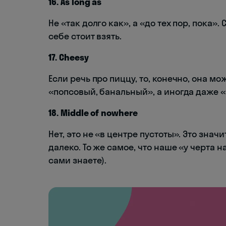
16. As long as
Не «так долго как», а «до тех пор, пока»
себе стоит взять.
17. Cheesy
Если речь про пиццу, то, конечно, она мо
«попсовый, банальный», а иногда даже 
18. Middle of nowhere
Нет, это не «в центре пустоты». Это знач
далеко. То же самое, что наше «у черта 
сами знаете).