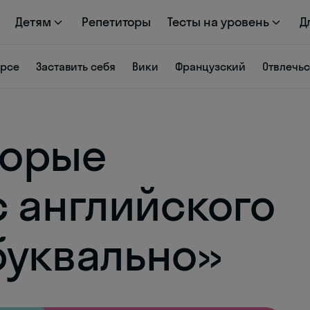
Детям
Репетиторы
Тесты на уровень
Д
урсе
Заставить себя
Вики
Французский
Отвлечь
торые
с английского
буквально»