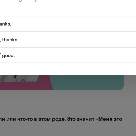
hanks.
, thanks.
f good.
ли или что-то в этом роде. Это значит «Меня это