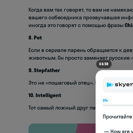
Когда вам так говорят, то вам не намекаю
вашего собеседника прозвучавшая инфо
иногда это говорят с помощью фразы
Chi
8. Pet
Если в сериале парень обращается к дев
животным. Он просто заменяет русские «
04:59
9. Stepfather
Это не «пошаговый отец». Не обижайте «
10. Intelligent
0%
Тот самый ложный друг переводчика. Это
Прочитайте 
 — How are you doing today? 
