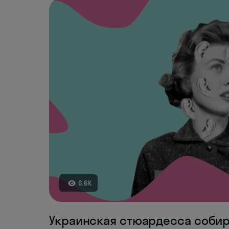
6.6K
Украинская стюардесса собира