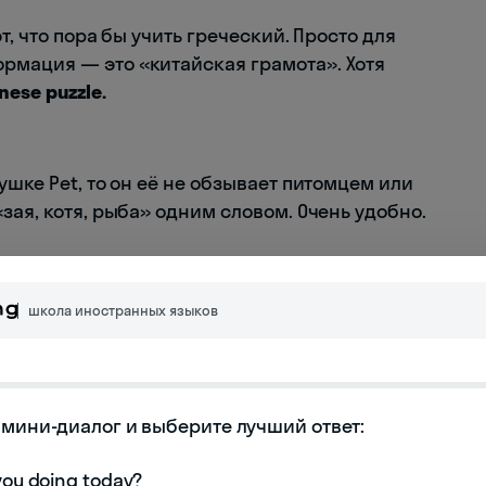
т, что пора бы учить греческий. Просто для
рмация — это «китайская грамота». Хотя
nese puzzle.
ушке Pet, то он её не обзывает питомцем или
зая, котя, рыба» одним словом. Очень удобно.
отчима».
школа иностранных языков
 не «интеллигентный», а «умный».
мини-диалог и выберите лучший ответ:
