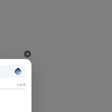
✕
1 из 19