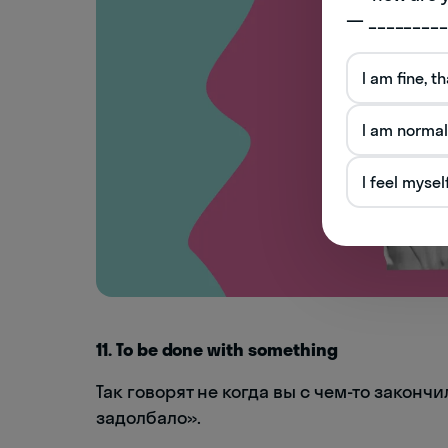
— _________
I am fine, t
I am normal
I feel mysel
11. To be done with something
Так говорят не когда вы с чем-то закончи
задолбало».