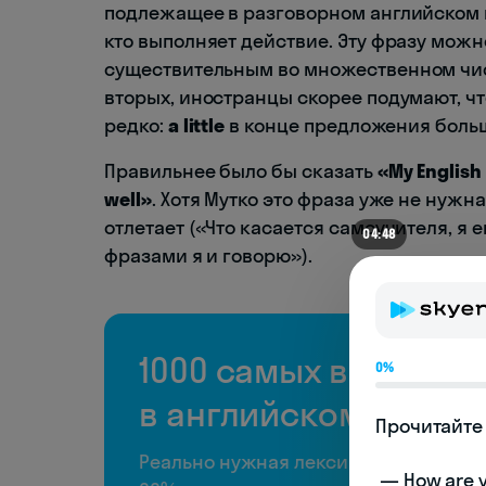
подлежащее в разговорном английском м
кто выполняет действие. Эту фразу мож
существительным во множественном чи
вторых, иностранцы скорее подумают, что
редко:
a little
в конце предложения боль
Правильнее было бы сказать
«My English 
well»
. Хотя Мутко это фраза уже не нужна
отлетает («Что касается самоучителя, я 
04:48
фразами я и говорю»).
1000 самых важных 
0%
в английском языке
Прочитайте 
Реально нужная лексика, чтобы пон
 — How are you doing today? 
