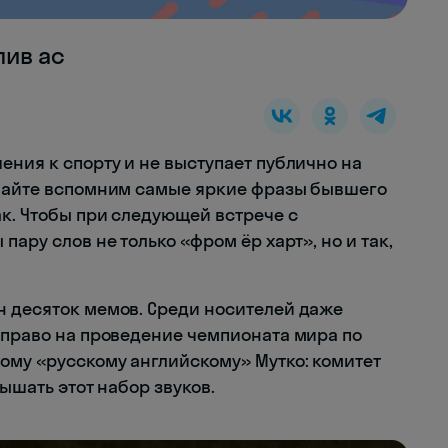
лив ас
ения к спорту и не выступает публично на
авайте вспомним самые яркие фразы бывшего
ак. Чтобы при следующей встрече с
пару слов не только «фром ёр харт», но и так,
н десяток мемов. Среди носителей даже
а право на проведение чемпионата мира по
ному «русскому английскому» Мутко: комитет
лышать этот набор звуков.