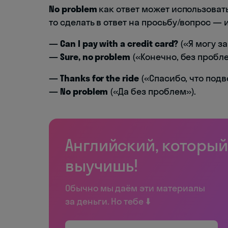
No problem
как ответ может использовать
то сделать в ответ на просьбу/вопрос — 
— Can I pay with a credit card?
(«Я могу з
— Sure, no problem
(«Конечно, без пробле
— Thanks for the ride
(«Спасибо, что подв
— No problem
(«Да без проблем»).
Английский, который
выучишь!
Обычно мы даём эти материалы
за деньги. Но тебе ⬇️