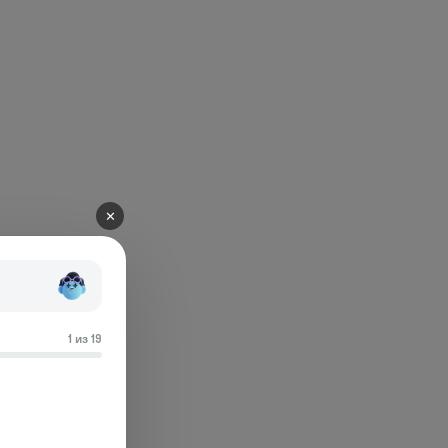
✕
1 из 19