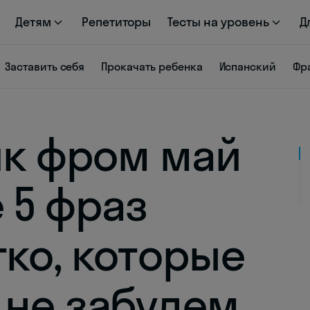
Детям
Репетиторы
Тесты на уровень
Д
Заставить себя
Прокачать ребенка
Испанский
Фр
ик фром май
 5 фраз
тко, которые
 не забудем