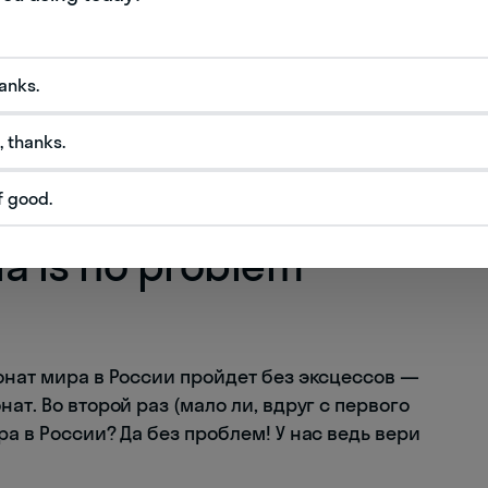
hanks.
, thanks.
f good.
ia is no problem
онат мира в России пройдет без эксцессов —
ат. Во второй раз (мало ли, вдруг с первого
а в России? Да без проблем! У нас ведь вери