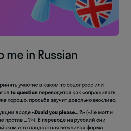
to me in Russian
принять участие в каком-то соцопросе или
агол
to question
переводится как «опрашивать
же хорошо, просьба звучит довольно вежливо.
рукции вроде
«Could you please… ?»
(«Не могли
не против … ?»). В переводе на русский они
лийском это стандартная вежливая форма