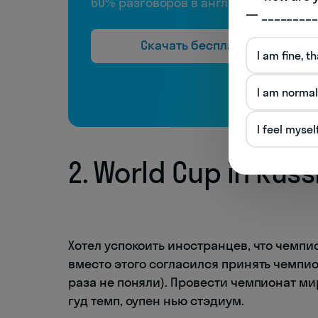
60% разговоров в английском
— _________
Скачать бесплатно
I am fine, t
I am normal
I feel mysel
2. World Cup in Russ
Хотел успокоить иностранцев, что чемпи
вместо этого согласился принять чемпион
раза не поняли). Провести чемпионат мир
гуд темп, оупен нью стэдиум.