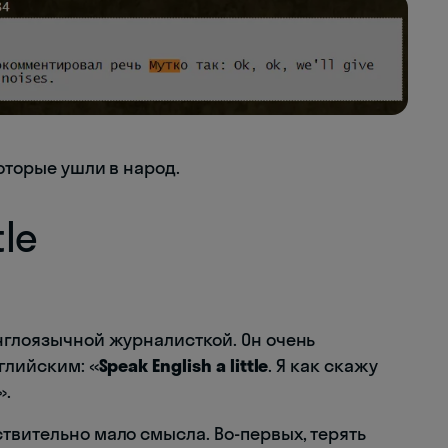
оторые ушли в народ.
tle
англоязычной журналисткой. Он очень
глийским: «
Speak English a little
. Я как скажу
».
твительно мало смысла. Во-первых, терять