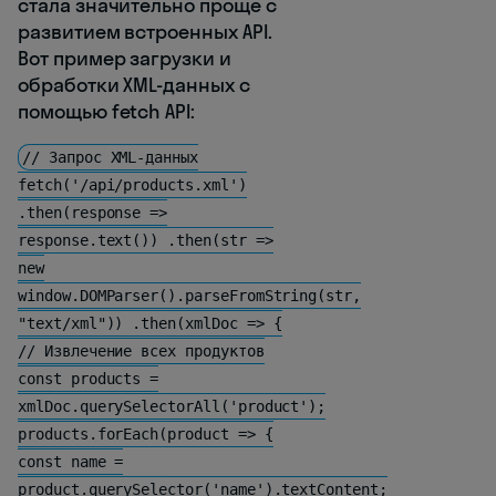
стала значительно проще с
развитием встроенных API.
Вот пример загрузки и
обработки XML-данных с
помощью fetch API:
// Запрос XML-данных
fetch('/api/products.xml')
.then(response =>
response.text()) .then(str =>
new
window.DOMParser().parseFromString(str,
"text/xml")) .then(xmlDoc => {
// Извлечение всех продуктов
const products =
xmlDoc.querySelectorAll('product');
products.forEach(product => {
const name =
product.querySelector('name').textContent;