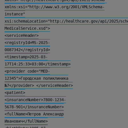
xmlns:xsi="http://www.w3.org/2001/XMLSchema-
instance"
xsi:schemaLocation="http://healthcare.gov/api/2025/sch
MedicalService.xsd">
<serviceHeader>
<registryId>MS-2025-
0087342</registryId>
<timestamp>2025-03-
17T14:25:33+03:00</timestamp>
<provider code="MED-
12345">Городская поликлиника
№7</provider> </serviceHeader>
<patient>
<insuranceNumber>7800-1234-
5678-901</insuranceNumber>
<fullName>Петров Александр
Иванович</fullName>