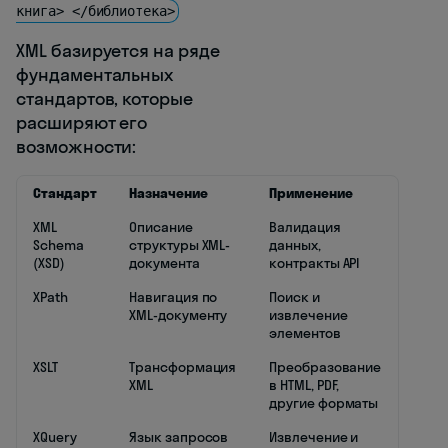
книга> </библиотека>
XML базируется на ряде
фундаментальных
стандартов, которые
расширяют его
возможности:
Стандарт
Назначение
Применение
XML
Описание
Валидация
Schema
структуры XML-
данных,
(XSD)
документа
контракты API
XPath
Навигация по
Поиск и
XML-документу
извлечение
элементов
XSLT
Трансформация
Преобразование
XML
в HTML, PDF,
другие форматы
XQuery
Язык запросов
Извлечение и