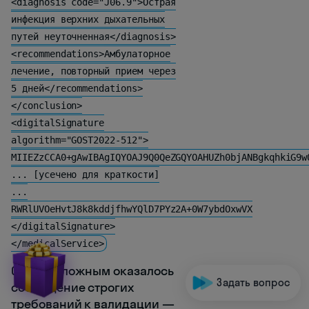
<diagnosis code="J06.9">Острая
инфекция верхних дыхательных
путей неуточненная</diagnosis>
<recommendations>Амбулаторное
лечение, повторный прием через
5 дней</recommendations>
</conclusion>
<digitalSignature
algorithm="GOST2022-512">
MIIEZzCCA0+gAwIBAgIQYOAJ9Q0QeZGQYOAHUZh0bjANBgkqhkiG9w
... [усечено для краткости]
...
RWRlUVOeHvtJ8k8kddjfhwYQlD7PYz2A+0W7ybdOxwVX
</digitalSignature>
</medicalService>
Самым сложным оказалось
Задать вопрос
соблюдение строгих
требований к валидации —