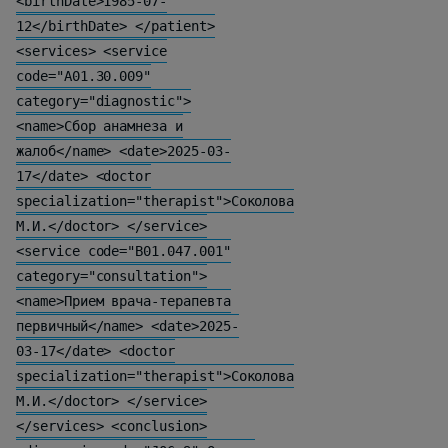
<birthDate>1985-07-
12</birthDate> </patient>
<services> <service
code="A01.30.009"
category="diagnostic">
<name>Сбор анамнеза и
жалоб</name> <date>2025-03-
17</date> <doctor
specialization="therapist">Соколова
М.И.</doctor> </service>
<service code="B01.047.001"
category="consultation">
<name>Прием врача-терапевта
первичный</name> <date>2025-
03-17</date> <doctor
specialization="therapist">Соколова
М.И.</doctor> </service>
</services> <conclusion>