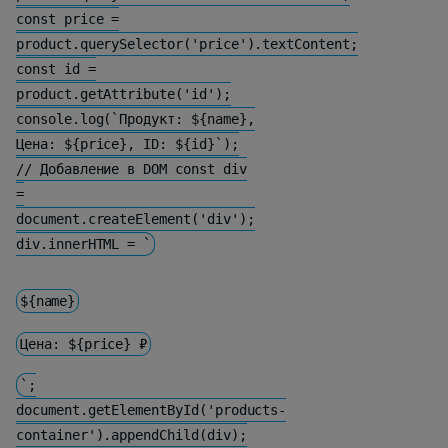
const price =
product.querySelector('price').textContent;
const id =
product.getAttribute('id');
console.log(`Продукт: ${name},
Цена: ${price}, ID: ${id}`);
// Добавление в DOM const div
=
document.createElement('div');
div.innerHTML = `
${name}
Цена: ${price} ₽
`;
document.getElementById('products-
container').appendChild(div);