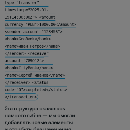
type="transfer"
timestamp="2025-01-
15T14:30:00Z"> <amount
currency="RUB">1000.00</amount>
<sender account="123456">
<bank>GeoBank</bank>
<name>Иван Петров</name>
</sender> <receiver
account="789012">
<bank>CityBank</bank>
<name>Сергей Иванов</name>
</receiver> <status
code="0">completed</status>
</transaction>
Эта структура оказалась
намного гибче — мы смогли
добавлять новые элементы
и атрибуты без изменения