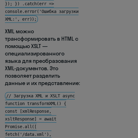
}); }) .catch(err =>
console.error('Ошибка загрузки
XML:', err));
XML можно
трансформировать в HTML с
помощью XSLT —
специализированного
языка для преобразования
XML-документов. Это
позволяет разделить
данные и их представление:
// Загрузка XML и XSLT async
function transformXML() {
const [xmlResponse,
xsltResponse] = await
Promise.all([
fetch('/data.xml'),