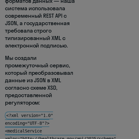
форматов данных — наша
система использовала
современный REST API с
JSON, а государственная
требовала строго
типизированный XML с
электронной подписью.
Мы создали
промежуточный сервис,
который преобразовывал
данные из JSON в XML
согласно схеме XSD,
предоставленной
регулятором:
<?xml version="1.0"
encoding="UTF-8"?>
<medicalService
xmlns="http://healthcare.gov/api/2025/schema"