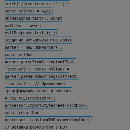
fetch('/transform.xslt') ]);
const xmlText = await
xmlResponse.text(); const
xsltText = await
xsltResponse.text(); //
Создание DOM-документов const
parser = new DOMParser();
const xmlDoc =
parser.parseFromString(xmlText,
'text/xml'); const xsltDoc =
parser.parseFromString(xsltText,
'text/xml'); // Применение
трансформации const processor
= new XSLTProcessor();
processor.importStylesheet(xsltDoc);
const resultDoc =
processor.transformToDocument(xmlDoc);
// Вставка результата в DOM