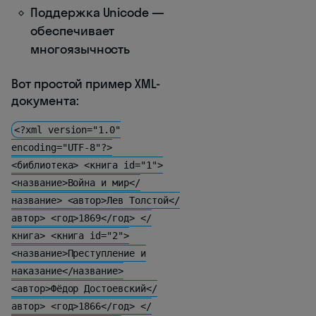
Поддержка Unicode —
обеспечивает
многоязычность
Вот простой пример XML-
документа:
<?xml version="1.0"
encoding="UTF-8"?>
<библиотека> <книга id="1">
<название>Война и мир</
название> <автор>Лев Толстой</
автор> <год>1869</год> </
книга> <книга id="2">
<название>Преступление и
наказание</название>
<автор>Фёдор Достоевский</
автор> <год>1866</год> </