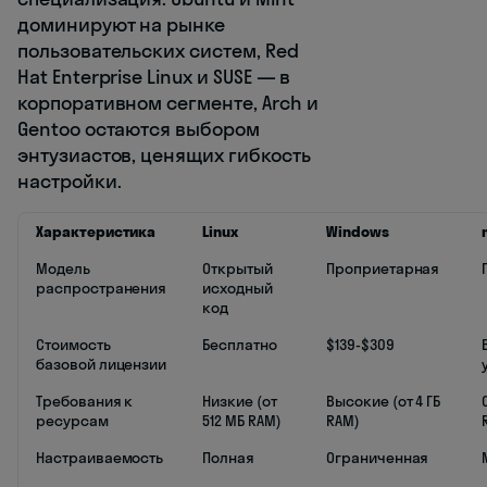
доминируют на рынке
пользовательских систем, Red
Hat Enterprise Linux и SUSE — в
корпоративном сегменте, Arch и
Gentoo остаются выбором
энтузиастов, ценящих гибкость
настройки.
Характеристика
Linux
Windows
Модель
Открытый
Проприетарная
распространения
исходный
код
Стоимость
Бесплатно
$139-$309
базовой лицензии
Требования к
Низкие (от
Высокие (от 4 ГБ
ресурсам
512 МБ RAM)
RAM)
Настраиваемость
Полная
Ограниченная