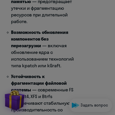
памятью
— предотвращает
утечки и фрагментацию
ресурсов при длительной
работе.
Возможность обновления
компонентов без
перезагрузки
— включая
обновление ядра с
использованием технологий
типа kpatch или kGraft.
Устойчивость к
фрагментации файловой
системы
— современные FS
как ext4, XFS и Btrfs
обеспечивают стабильную
Задать вопрос
производительность со