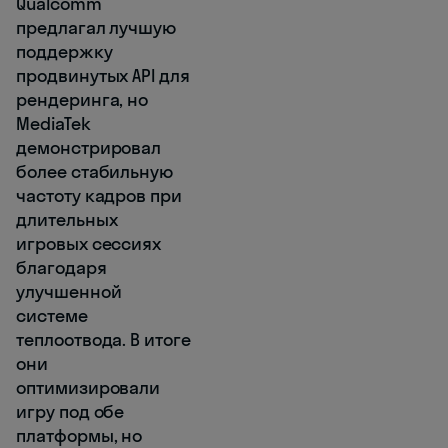
Qualcomm
предлагал лучшую
поддержку
продвинутых API для
рендеринга, но
MediaTek
демонстрировал
более стабильную
частоту кадров при
длительных
игровых сессиях
благодаря
улучшенной
системе
теплоотвода. В итоге
они
оптимизировали
игру под обе
платформы, но