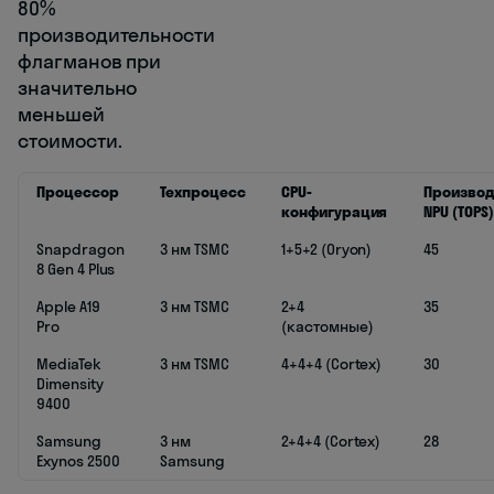
80%
производительности
флагманов при
значительно
меньшей
стоимости.
Процессор
Техпроцесс
CPU-
Производ
конфигурация
NPU (TOPS)
Snapdragon
3 нм TSMC
1+5+2 (Oryon)
45
8 Gen 4 Plus
Apple A19
3 нм TSMC
2+4
35
Pro
(кастомные)
MediaTek
3 нм TSMC
4+4+4 (Cortex)
30
Dimensity
9400
Samsung
3 нм
2+4+4 (Cortex)
28
Exynos 2500
Samsung