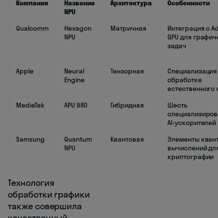
Компания
Название
Архитектура
Особенности
NPU
Qualcomm
Hexagon
Матричная
Интеграция с A
NPU
GPU для графич
задач
Apple
Neural
Тензорная
Специализация
Engine
обработке
естественного 
MediaTek
APU 980
Гибридная
Шесть
специализиро
AI-ускорителей
Samsung
Quantum
Квантовая
Элементы кван
NPU
вычислений дл
криптографии
Технология
обработки графики
также совершила
качественный