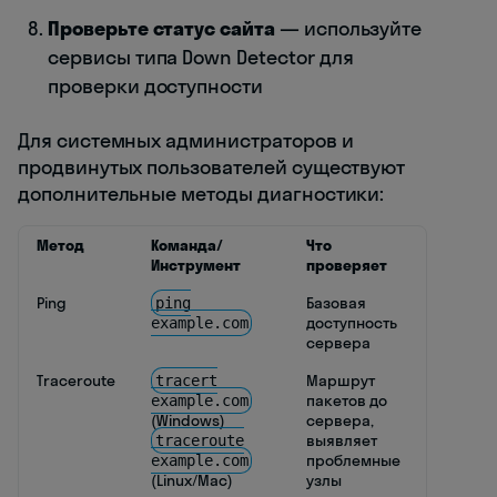
Проверьте статус сайта
— используйте
сервисы типа Down Detector для
проверки доступности
Для системных администраторов и
продвинутых пользователей существуют
дополнительные методы диагностики:
Метод
Команда/
Что
Инструмент
проверяет
Ping
Базовая
ping
доступность
example.com
сервера
Traceroute
Маршрут
tracert
пакетов до
example.com
(Windows)
сервера,
выявляет
traceroute
проблемные
example.com
(Linux/Mac)
узлы