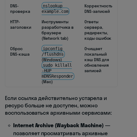
DNS-
Корректность
nslookup
проверка
DNS-записей
example.com
HTTP-
Инструменты
Ответы
заголовки
разработчика в
сервера,
браузере
редиректы,
(Network tab)
коды ошибок
Сброс
Очищает
ipconfig
DNS-кэша
локальный
/flushdns
(Windows)
кэш DNS для
обновления
sudo killall
записей
-HUP
mDNSResponder
(Mac)
Если ссылка действительно устарела и
ресурс больше не доступен, можно
воспользоваться архивными сервисами:
Internet Archive (Wayback Machine)
—
позволяет просматривать архивные