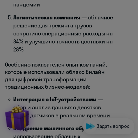
пандемии
Логистическая компания
— облачное
решение для трекинга грузов
сократило операционные расходы на
34% и улучшило точность доставки на
28%
Особенно показателен опыт компаний,
которые использовали облако Билайн
для цифровой трансформации
традиционных бизнес-моделей:
Интеграция с IoT-устройствами
—
сбор и анализ данных с десятков
тысяч датчиков в реальном времени
Задать вопрос
Внедрение машинного обучения
—
использование облачных