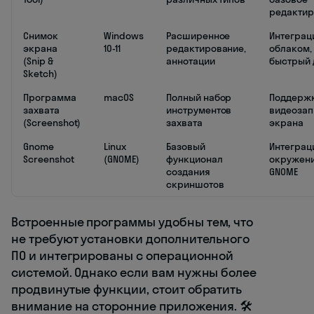
редактир
Снимок
Windows
Расширенное
Интеграц
экрана
10-11
редактирование,
облаком,
(Snip &
аннотации
быстрый 
Sketch)
Программа
macOS
Полный набор
Поддерж
захвата
инструментов
видеозап
(Screenshot)
захвата
экрана
Gnome
Linux
Базовый
Интеграц
Screenshot
(GNOME)
функционал
окружен
создания
GNOME
скриншотов
Встроенные программы удобны тем, что
не требуют установки дополнительного
ПО и интегрированы с операционной
системой. Однако если вам нужны более
продвинутые функции, стоит обратить
внимание на сторонние приложения. 🛠️