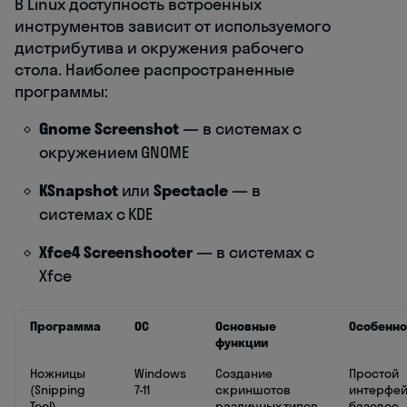
В Linux доступность встроенных
инструментов зависит от используемого
дистрибутива и окружения рабочего
стола. Наиболее распространенные
программы:
Gnome Screenshot
— в системах с
окружением GNOME
KSnapshot
или
Spectacle
— в
системах с KDE
Xfce4 Screenshooter
— в системах с
Xfce
Программа
ОС
Основные
Особенно
функции
Ножницы
Windows
Создание
Простой
(Snipping
7-11
скриншотов
интерфей
Tool)
различных типов
базовое