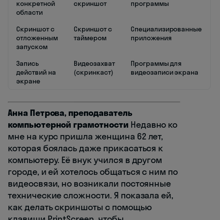
конкретной
скриншот
программы
области
Скриншот с
Скриншот с
Специализированные
отложенным
таймером
приложения
запуском
Запись
Видеозахват
Программы для
действий на
(скринкаст)
видеозаписи экрана
экране
Анна Петрова, преподаватель
компьютерной грамотности
Недавно ко
мне на курс пришла женщина 62 лет,
которая боялась даже прикасаться к
компьютеру. Её внук учился в другом
городе, и ей хотелось общаться с ним по
видеосвязи, но возникали постоянные
технические сложности. Я показала ей,
как делать скриншоты с помощью
клавиши PrintScreen, чтобы