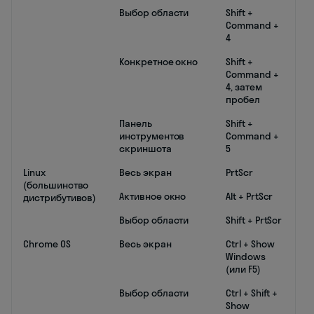
Выбор области
Shift +
Command +
4
Конкретное окно
Shift +
Command +
4, затем
пробел
Панель
Shift +
инструментов
Command +
скриншота
5
Linux
Весь экран
PrtScr
(большинство
Активное окно
Alt + PrtScr
дистрибутивов)
Выбор области
Shift + PrtScr
Chrome OS
Весь экран
Ctrl + Show
Windows
(или F5)
Выбор области
Ctrl + Shift +
Show