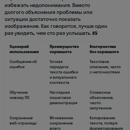
избежать недопонимания. Вместо
долгого объяснения проблемы или
ситуации достаточно показать
изображение. Как говорится, лучше один
раз увидеть, чем сто раз услышать. 📸
Сценарий
Преимущество
Альтернатива
использования
скриншота
без скриншота
Сообщение об
Точная
Текстовое
ошибке
передача
описание, часто
текста ошибки
с неточностями
и визуального
контекста
Обучение
Наглядная
Словесное
новому ПО
пошаговая
объяснение,
демонстрация
часто
запутанное
Сохранение
Мгновенное
Копирование
веб-страницы
сохранение
текста, потеря
всего
форматирования