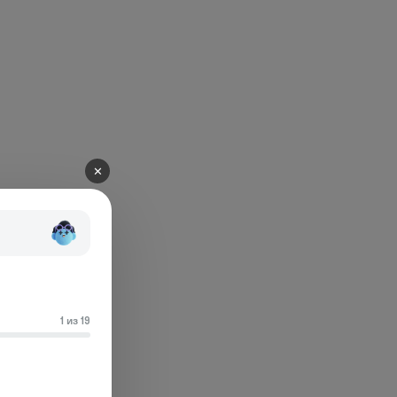
✕
1 из 19