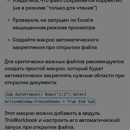
Убедитесь, что файл сохраняется корректно
(не в режиме "только для чтения")
Проверьте, не запущен ли Excel в
защищенном режиме просмотра
Создайте макрос автоматического
закрепления при открытии файла
Для критически важных файлов рекомендуется
создать простой макрос, который будет
автоматически закреплять нужные области при
открытии документа:
Sub AutoFreeze() Rows("1:2").Select
ActiveWindow.FreezePanes = True End Sub
Этот макрос можно добавить в модуль
ThisWorkbook и настроить его автоматический
запуск при открытии файла.