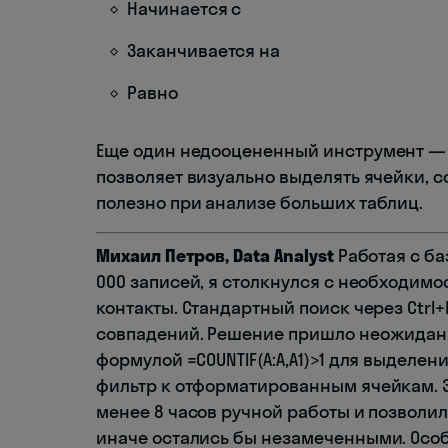
Начинается с
Заканчивается на
Равно
Еще один недооцененный инструмент 
позволяет визуально выделять ячейки, 
полезно при анализе больших таблиц.
Михаил Петров, Data Analyst
Работая с ба
000 записей, я столкнулся с необходим
контакты. Стандартный поиск через Ctr
совпадений. Решение пришло неожиданн
формулой =COUNTIF(A:A,A1)>1 для выделе
фильтр к отформатированным ячейкам. Э
менее 8 часов ручной работы и позволи
иначе остались бы незамеченными. Осо