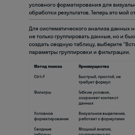
условного форматирования для визуальн
обработки результатов. Теперь это мой 
Для систематического анализа данных
не только группировать данные, но и б
создать сводную таблицу, выберите "Вст
параметры группировки и фильтрации.
Метод поиска
Преимущества
Ctrl+F
Быстрый, простой, не
требует формул
Фильтры
Гибкие условия,
сохраняет контекст
данных
Условное
Визуальное выделение,
форматирование
работает с формулами
Сводные
Мощный анализ,
таблицы
группировка по