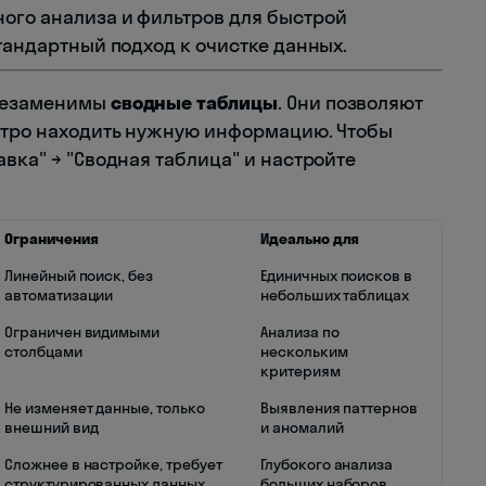
ого анализа и фильтров для быстрой
стандартный подход к очистке данных.
 незаменимы
сводные таблицы
. Они позволяют
ыстро находить нужную информацию. Чтобы
авка" → "Сводная таблица" и настройте
Ограничения
Идеально для
Линейный поиск, без
Единичных поисков в
автоматизации
небольших таблицах
Ограничен видимыми
Анализа по
столбцами
нескольким
критериям
Не изменяет данные, только
Выявления паттернов
внешний вид
и аномалий
Сложнее в настройке, требует
Глубокого анализа
структурированных данных
больших наборов