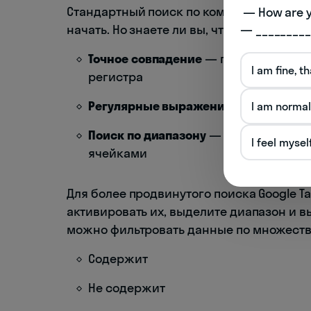
Стандартный поиск по комбинации
Ctrl+
 — How are you doing today? 

начать. Но знаете ли вы, что этот инст
— _________
Точное совпадение
— позволяет иска
I am fine, t
регистра
Регулярные выражения
— мощный ин
I am normal
Поиск по диапазону
— позволяет огр
I feel mysel
ячейками
Для более продвинутого поиска Google 
активировать их, выделите диапазон и вы
можно фильтровать данные по множеству
Содержит
Не содержит