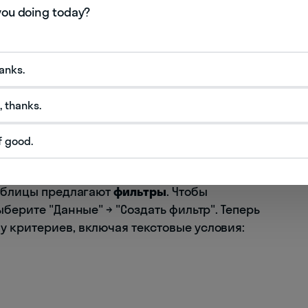
F
(или ⌘+F для Mac) — это первое, с чего стоит
румент имеет расширенные настройки?
ть только полные совпадения с учетом
hanks.
струмент для поиска по шаблонам
, thanks.
аничить область поиска конкретными
f good.
Таблицы предлагают
фильтры
. Чтобы
берите "Данные" → "Создать фильтр". Теперь
 критериев, включая текстовые условия: