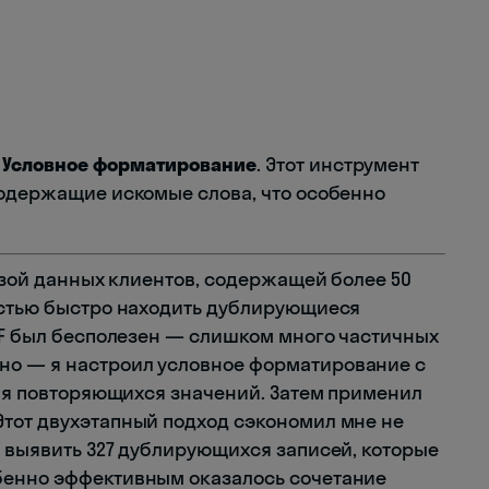
—
Условное форматирование
. Этот инструмент
содержащие искомые слова, что особенно
зой данных клиентов, содержащей более 50
остью быстро находить дублирующиеся
l+F был бесполезен — слишком много частичных
о — я настроил условное форматирование с
ния повторяющихся значений. Затем применил
тот двухэтапный подход сэкономил мне не
л выявить 327 дублирующихся записей, которые
бенно эффективным оказалось сочетание