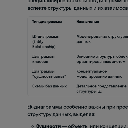
специализированных типов диаграмм. К
аспекте структуры данных и их взаимосв
Тип диаграммы
Назначение
ER-диаграммы
Моделирование структуры
(Entity-
данных
Relationship)
Диаграммы
Описание структуры объек
классов
ориентированных систем
Диаграммы
Концептуальное
"сущность-связь"
моделирование данных
Схемы баз данных
Детальное представление
структуры БД
ER-диаграммы особенно важны при прое
структуру данных, выделяя:
Сущности
— объекты или концепции,