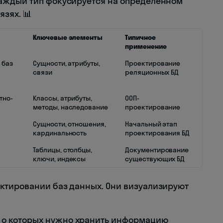
аждый тип фокусируется на определенном
язях. 📊
Ключевые элементы
Типичное
применение
 баз
Сущности, атрибуты,
Проектирование
связи
реляционных БД
тно-
Классы, атрибуты,
ООП-
методы, наследование
проектирование
Сущности, отношения,
Начальный этап
кардинальность
проектирования БД
Таблицы, столбцы,
Документирование
ключи, индексы
существующих БД
ктировании баз данных. Они визуализируют
 о которых нужно хранить информацию