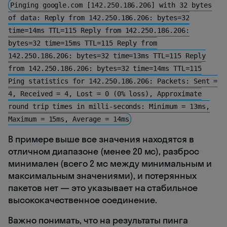
Pinging google.com [142.250.186.206] with 32 bytes
of data: Reply from 142.250.186.206: bytes=32
time=14ms TTL=115 Reply from 142.250.186.206:
bytes=32 time=15ms TTL=115 Reply from
142.250.186.206: bytes=32 time=13ms TTL=115 Reply
from 142.250.186.206: bytes=32 time=14ms TTL=115
Ping statistics for 142.250.186.206: Packets: Sent =
4, Received = 4, Lost = 0 (0% loss), Approximate
round trip times in milli-seconds: Minimum = 13ms,
Maximum = 15ms, Average = 14ms
В примере выше все значения находятся в
отличном диапазоне (менее 20 мс), разброс
минимален (всего 2 мс между минимальным и
максимальным значениями), и потерянных
пакетов нет — это указывает на стабильное
высококачественное соединение.
Важно понимать, что на результаты пинга