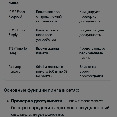
пинга
ICMP Echo
Пакет-запрос,
Инициирует
Request
отправляемый
проверку
источником
доступности
ICMP Echo
Пакет-ответ от
Подтверждает
Reply
целевого
доступность
устройства
TTL (Time to
Время жизни
Предотвращает
Live)
пакета
бесконечные
циклы
Размер
Объём данных в
Влияет на
пакета
пакете (обычно 32-
время
64 байта)
прохождения
Основные функции пинга в сетях:
Проверка доступности
— пинг позволяет
быстро определить, доступен ли удалённый
сервер или устройство.