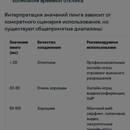
колебание времени отклика
Интерпретация значений пинга зависит от
конкретного сценария использования, но
существуют общепринятые диапазоны:
Значение
Качество
Рекомендуемое
пинга
соединения
использование
(мс)
< 20
Отличное
Профессиональные
онлайн-игры,
стриминг высокого
разрешения
20-50
Очень хорошее
Онлайн-игры,
видеоконференции,
VoIP
50-100
Хорошее
Обычный веб-
серфинг, потоковое
видео,
некритичные
онлайн-игры