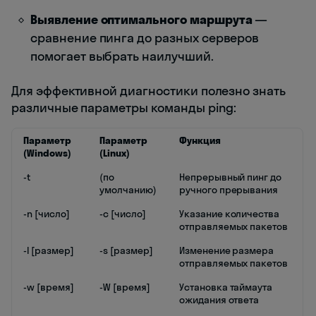
Выявление оптимального маршрута
—
сравнение пинга до разных серверов
помогает выбрать наилучший.
Для эффективной диагностики полезно знать
различные параметры команды ping:
Параметр
Параметр
Функция
(Windows)
(Linux)
-t
(по
Непрерывный пинг до
умолчанию)
ручного прерывания
-n [число]
-c [число]
Указание количества
отправляемых пакетов
-l [размер]
-s [размер]
Изменение размера
отправляемых пакетов
-w [время]
-W [время]
Установка таймаута
ожидания ответа