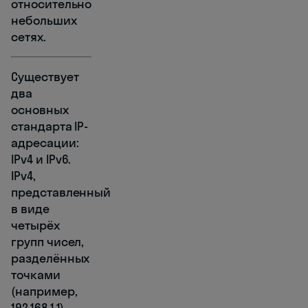
относительно
небольших
сетях.
Существует
два
основных
стандарта IP-
адресации:
IPv4 и IPv6.
IPv4,
представленный
в виде
четырёх
групп чисел,
разделённых
точками
(например,
192.168.1.1),