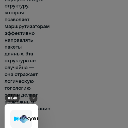
структуру,
которая
позволяет
маршрутизаторам
эффективно
направлять
пакеты
данных. Эта
структура не
случайна —
она отражает
логическую
топологию
сети и делает
✕
03:40
возможным
масштабирование
интернета до
школа
иностранных
миллиардов
языков