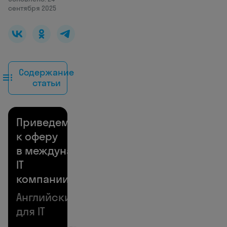
сентября 2025
Содержание
статьи
Приведем
к оферу
в международной
IT
компании
Английский
для IT