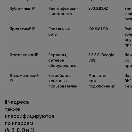
Публичный IP
Идентификация
203.0.113.42
Уни
в интернете
гло
сет
Приватный IP
Локальные
192.168.1.100
Раб
сети
тол
вну
орг
Статический IP
Серверы,
8.8.8.8 (Google
Не 
сетевое
DNS)
со
оборудование
вр
Динамический
Устройства
Меняется
Наз
IP
конечных
при
DHC
пользователей
подключении
се
IP-адреса
также
классифицируются
по классам
(A, B, C, D и E),