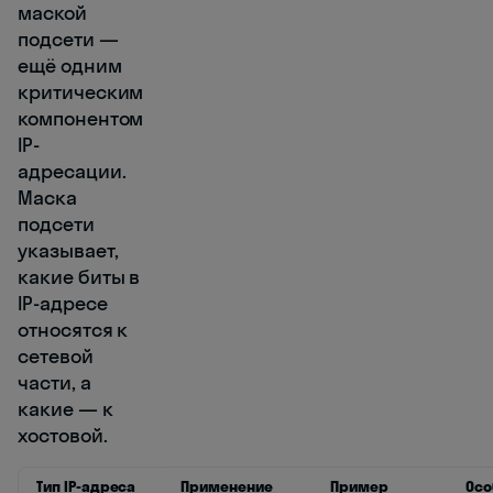
маской
подсети —
ещё одним
критическим
компонентом
IP-
адресации.
Маска
подсети
указывает,
какие биты в
IP-адресе
относятся к
сетевой
части, а
какие — к
хостовой.
Тип IP-адреса
Применение
Пример
Осо