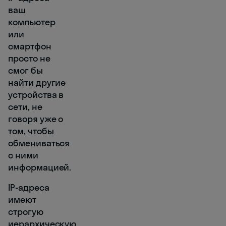
ваш
компьютер
или
смартфон
просто не
смог бы
найти другие
устройства в
сети, не
говоря уже о
том, чтобы
обмениваться
с ними
информацией.
IP-адреса
имеют
строгую
иерархическую