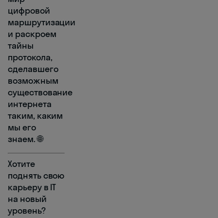
цифровой
маршрутизации
и раскроем
тайны
протокола,
сделавшего
возможным
существование
интернета
таким, каким
мы его
знаем. 🌐
Хотите
поднять свою
карьеру в IT
на новый
уровень?