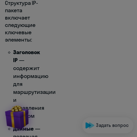
Структура IP-
пакета
включает
следующие
ключевые
элементы:
Заголовок
IP
—
содержит
информацию
для
маршрутизации
и
управления
пакетом
Задать вопрос
Данные
—
полезная