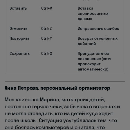
Вставить
Ctrl+V
Вставка
скопированных
данных
Отменить
Ctrl+Z
Исправление ошибок
Повторить
Ctrl+Y
Возврат отменённых
действий
Сохранить
Ctrl+S
Принудительное
сохранение (хотя
происходит
автоматически)
Анна Петрова, персональный организатор
Моя клиентка Марина, мать троих детей,
постоянно теряла чеки, забывала о встречах и
не могла отследить, кто из детей куда ходит
после школы. Ситуация усугублялась тем, что
она боялась компьютеров и считала, что