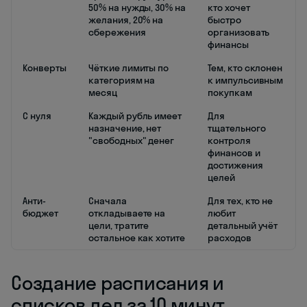
50% на нужды, 30% на
кто хочет
желания, 20% на
быстро
сбережения
организовать
финансы
Конверты
Чёткие лимиты по
Тем, кто склонен
категориям на
к импульсивным
месяц
покупкам
С нуля
Каждый рубль имеет
Для
назначение, нет
тщательного
"свободных" денег
контроля
финансов и
достижения
целей
Анти-
Сначала
Для тех, кто не
бюджет
откладываете на
любит
цели, тратите
детальный учёт
остальное как хотите
расходов
Создание расписания и
списков дел за 10 минут