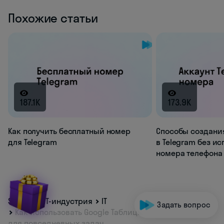
Похожие статьи
187.1K
173.9K
Как получить бесплатный номер
Способы создани
для Telegram
в Telegram без и
номера телефона
Skyeng
IT-индустрия
IT
Задать вопрос
Как использовать Google Таблицы
для повседневных задач