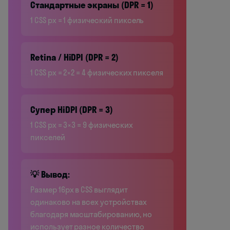
Стандартные экраны (DPR = 1)
1 CSS px = 1 физический пиксель
Retina / HiDPI (DPR = 2)
1 CSS px = 2×2 = 4 физических пикселя
Супер HiDPI (DPR = 3)
1 CSS px = 3×3 = 9 физических
пикселей
💡 Вывод:
Размер 16px в CSS выглядит
одинаково на всех устройствах
благодаря масштабированию, но
использует разное количество