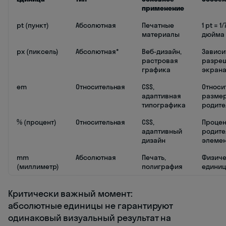
применение
pt (пункт)
Абсолютная
Печатные
1 pt = 1/
материалы
дюйма
px (пиксель)
Абсолютная*
Веб-дизайн,
Зависи
растровая
разре
графика
экран
em
Относительная
CSS,
Относи
адаптивная
разме
типографика
родите
% (процент)
Относительная
CSS,
Процен
адаптивный
родите
дизайн
элемен
mm
Абсолютная
Печать,
Физич
(миллиметр)
полиграфия
единиц
Критически важный момент:
абсолютные единицы не гарантируют
одинаковый визуальный результат на