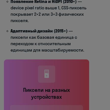
Появление Retina и HiDPI (2010+)
—
device pixel ratio выше 1, CSS-пиксель
покрывает 2×2 или 3×3 физических
пикселя.
Адаптивный дизайн (2015+)
—
пиксели как базовая единица с
переходом к относительным
единицам для масштабируемости.
🖥️
Пиксели на разных
устройствах