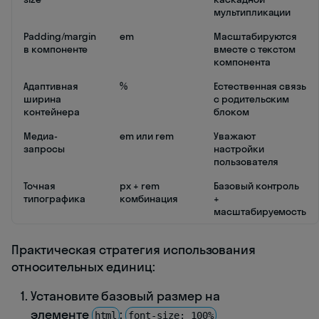
мультипликации
Padding/margin
em
Масштабируются
в компоненте
вместе с текстом
компонента
Адаптивная
%
Естественная связь
ширина
с родительским
контейнера
блоком
Медиа-
em или rem
Уважают
запросы
настройки
пользователя
Точная
px + rem
Базовый контроль
типографика
комбинация
+
масштабируемость
Практическая стратегия использования
относительных единиц:
Установите базовый размер на
элементе
:
html
font-size: 100%