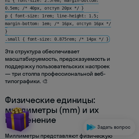
h1 { font-size: 2.5rem; margin-bottom:
0.5em; /* 40px, отступ 20px */ }
p { font-size: 1rem; line-height: 1.5;
margin-bottom: 1em; /* 16px, отступ 16px */
}
.small { font-size: 0.875rem; /* 14px */ }
Эта структура обеспечивает
масштабируемость, предсказуемость и
поддержку пользовательских настроек
— три столпа профессиональной веб-
типографики. 🎨
Физические единицы:
миллиметры (mm) и их
применение
Задать вопрос
Миллиметры представляют физическую