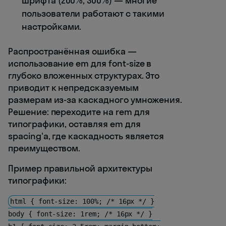
шрифта (200%, 300%) — многие
пользователи работают с такими
настройками.
Распространённая ошибка —
использование em для font-size в
глубоко вложенных структурах. Это
приводит к непредсказуемым
размерам из-за каскадного умножения.
Решение: переходите на rem для
типографики, оставляя em для
spacing'а, где каскадность является
преимуществом.
Пример правильной архитектуры
типографики:
html { font-size: 100%; /* 16px */ }
body { font-size: 1rem; /* 16px */ }