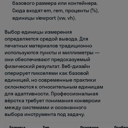
базового размера или контейнера.
Сюда входят em, rem, проценты (%),
единицы viewport (vw, vh).
Выбор единицы измерения
определяется средой вывода. Для
печатных материалов традиционно
используются пункты и миллиметры —
они обеспечивают предсказуемый
физический результат. Веб-дизайн
оперирует пикселями как базовой
единицей, но современные практики
склоняются к относительным единицам
для адаптивности. Профессиональная
вёрстка требует понимания конверсии
между системами и осознанного
выбора инструмента под задачу.
Единица
Тип
Основное
Особен