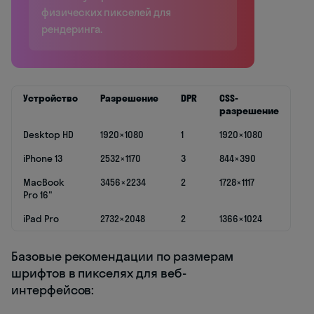
физических пикселей для
рендеринга.
Устройство
Разрешение
DPR
CSS-
разрешение
Desktop HD
1920×1080
1
1920×1080
iPhone 13
2532×1170
3
844×390
MacBook
3456×2234
2
1728×1117
Pro 16"
iPad Pro
2732×2048
2
1366×1024
Базовые рекомендации по размерам
шрифтов в пикселях для веб-
интерфейсов: