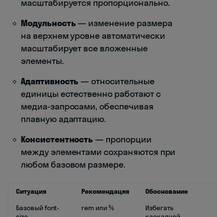
масштабируется пропорционально.
Модульность
— изменение размера
на верхнем уровне автоматически
масштабирует все вложенные
элементы.
Адаптивность
— относительные
единицы естественно работают с
медиа-запросами, обеспечивая
плавную адаптацию.
Консистентность
— пропорции
между элементами сохраняются при
любом базовом размере.
Ситуация
Рекомендация
Обоснование
Базовый font-
rem или %
Избегать
size
каскадной