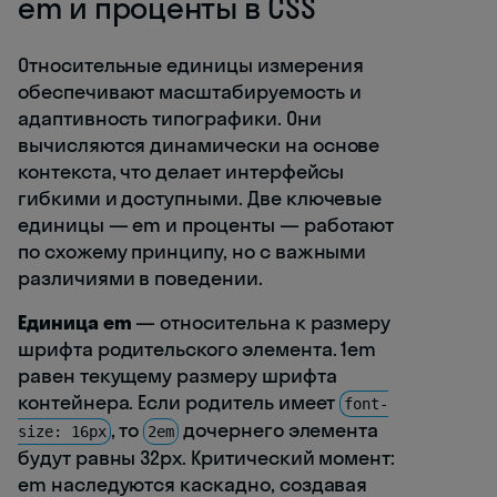
em и проценты в CSS
Относительные единицы измерения
обеспечивают масштабируемость и
адаптивность типографики. Они
вычисляются динамически на основе
контекста, что делает интерфейсы
гибкими и доступными. Две ключевые
единицы — em и проценты — работают
по схожему принципу, но с важными
различиями в поведении.
Единица em
— относительна к размеру
шрифта родительского элемента. 1em
равен текущему размеру шрифта
контейнера. Если родитель имеет
font-
, то
дочернего элемента
size: 16px
2em
будут равны 32px. Критический момент:
em наследуются каскадно, создавая