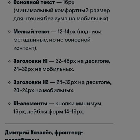
Основной текст
— 16px
(минимальный комфортный размер
для чтения без зума на мобильных).
Мелкий текст
— 12–14px (подписи,
метаданные, но не основной
контент).
Заголовки H1
— 32–48px на десктопе,
24–32px на мобильных.
Заголовки H2
— 24–32px на десктопе,
20–24px на мобильных.
UI-элементы
— кнопки минимум
16px, лейблы форм 14–16px.
Дмитрий Ковалёв, фронтенд-
разработчик