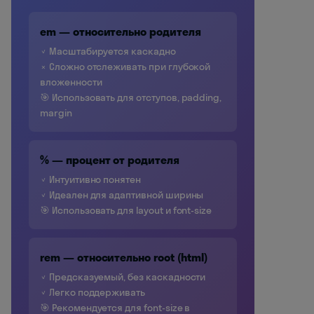
em — относительно родителя
✓ Масштабируется каскадно
✗ Сложно отслеживать при глубокой
вложенности
🎯 Использовать для отступов, padding,
margin
% — процент от родителя
✓ Интуитивно понятен
✓ Идеален для адаптивной ширины
🎯 Использовать для layout и font-size
rem — относительно root (html)
✓ Предсказуемый, без каскадности
✓ Легко поддерживать
🎯 Рекомендуется для font-size в