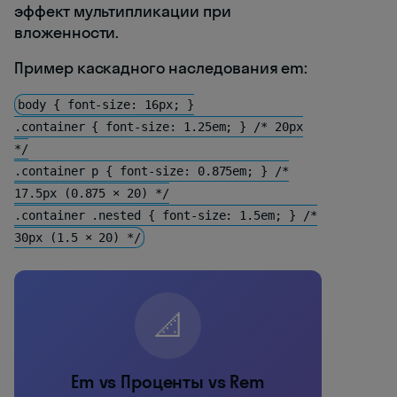
эффект мультипликации при
вложенности.
Пример каскадного наследования em:
body { font-size: 16px; }
.container { font-size: 1.25em; } /* 20px
*/
.container p { font-size: 0.875em; } /*
17.5px (0.875 × 20) */
.container .nested { font-size: 1.5em; } /*
30px (1.5 × 20) */
📐
Em vs Проценты vs Rem