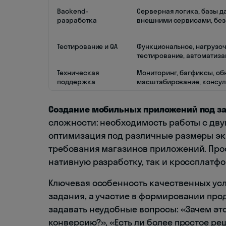
Backend-
Серверная логика, базы да
разработка
внешними сервисами, без
Тестирование и QA
Функциональное, нагрузочн
тестирование, автоматиза
Техническая
Мониторинг, багфиксы, об
поддержка
масштабирование, консул
Создание мобильных приложений под з
сложности: необходимость работы с двум
оптимизация под различные размеры экр
требования магазинов приложений. Про
нативную разработку, так и кроссплатфор
Ключевая особенность качественных усл
задания, а участие в формировании про
задавать неудобные вопросы: «Зачем это
конверсию?», «Есть ли более простое ре