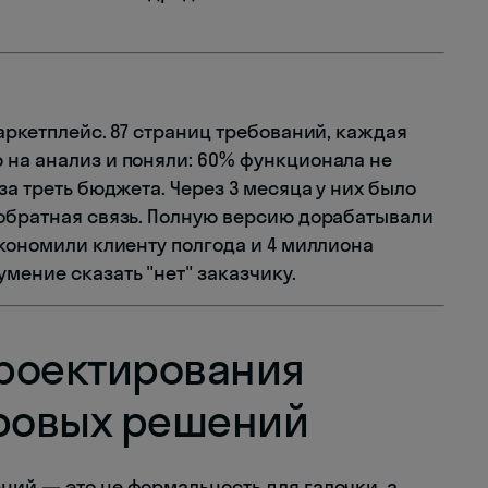
маркетплейс. 87 страниц требований, каждая
 на анализ и поняли: 60% функционала не
за треть бюджета. Через 3 месяца у них было
 обратная связь. Полную версию дорабатывали
экономили клиенту полгода и 4 миллиона
мение сказать "нет" заказчику.
роектирования
ровых решений
ний — это не формальность для галочки, а