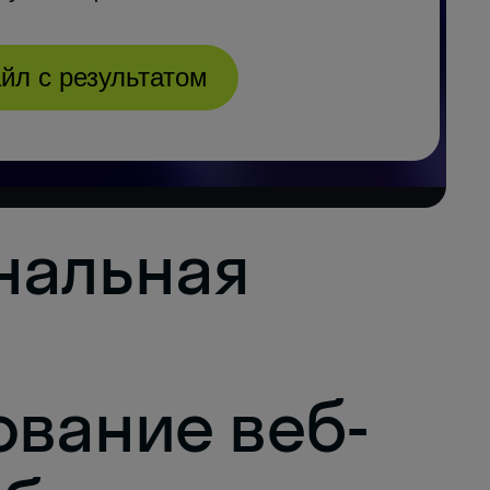
нальная
ование веб-