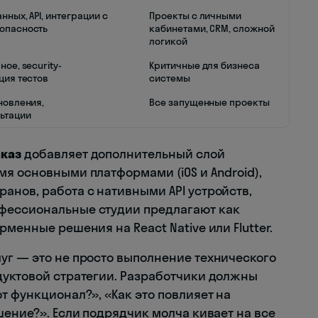
нных, API, интеграции с
Проекты с личными
опасность
кабинетами, CRM, сложной
логикой
ое, security-
Критичные для бизнеса
ция тестов
системы
новления,
Все запущенные проекты
ьтации
аказ
добавляет дополнительный слой
я основными платформами (iOS и Android),
анов, работа с нативными API устройств,
фессиональные студии предлагают как
менные решения на React Native или Flutter.
уг — это не просто выполнение технического
дуктовой стратегии. Разработчики должны
т функционал?», «Как это повлияет на
шение?». Если подрядчик молча кивает на все