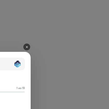
✕
1 из 19