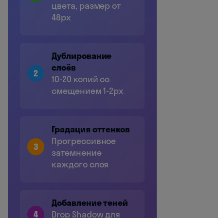
цвета, размер от
48px
Дублирование
слоёв
2
10-20 копий со
смещением 1-2px
Градация оттенков
Прогрессивное
3
затемнение
каждого слоя
Добавление теней
4
Drop Shadow для