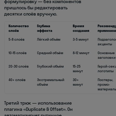
формулировку — без компонентов
пришлось бы редактировать
десятки слоёв вручную.
Количество
Глубина
Время
Рекоменд
слоёв
эффекта
создания
применен
5-8 слоёв
Лёгкий объём
3-5 минут
Подзаголо
акценты
10-15 слоёв
Средний объём
8-12 минут
Основные
заголовки
20-30 слоёв
Глубокий объём
15-25
Герой-сек
минут
логотипы
40+ слоёв
Экстремальный
30+
Постеры,
объём
минут
промо-
материал
Третий трюк — использование
плагина «Duplicate & Offset». Он
автоматизирует рутинное