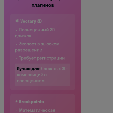
плагинов
🌟 Vectary 3D
✓ Полноценный 3D-
движок
✓ Экспорт в высоком
разрешении
✗ Требует регистрации
Лучше для:
Сложных 3D-
композиций с
освещением
⚡ Breakpoints
✓ Математическая