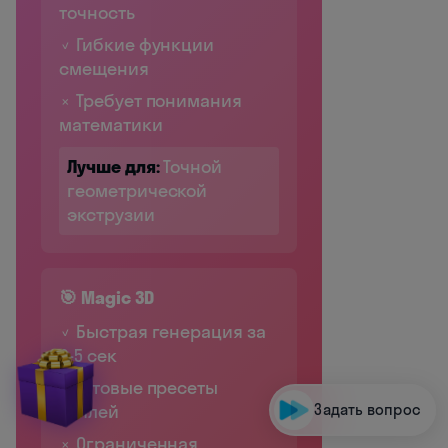
точность
✓ Гибкие функции
смещения
✗ Требует понимания
математики
Лучше для:
Точной
геометрической
экструзии
🎯 Magic 3D
✓ Быстрая генерация за
3-5 сек
✓ Готовые пресеты
стилей
Задать вопрос
✗ Ограниченная