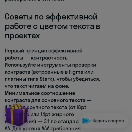
Советы по эффективной
работе с цветом текста в
проектах
Первый принцип эффективной
работы — контрастность.
Используйте инструменты проверки
контраста (встроенные в Figma или
плагины типа Stark), чтобы убедиться,
что текст читаем на фоне.
Минимальное соотношение
контраста для основного текста —
4.5:1, для крупного текста (от 18pt
обычного или 14pt жирного
Задать вопрос
начертания) — 3:1 по стандарту WCAG
AA. Для уровня AAA требования