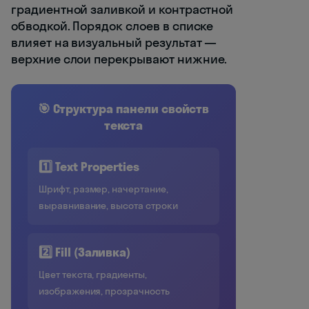
градиентной заливкой и контрастной
обводкой. Порядок слоев в списке
влияет на визуальный результат —
верхние слои перекрывают нижние.
🎯 Структура панели свойств
текста
1️⃣ Text Properties
Шрифт, размер, начертание,
выравнивание, высота строки
2️⃣ Fill (Заливка)
Цвет текста, градиенты,
изображения, прозрачность