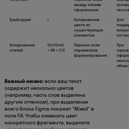
между типами
залив
оформления
текст
Eyedropper
I
Копирование
Для
цвета из
подде
существующих
визуа
элементов
согла
Копирование
Ctrl/Cmd
Перенос всех
При
стилей
+ Alt + C/V
параметров
тираж
форматирования
оформ
неско
объек
Важный нюанс:
если ваш текст
содержит несколько цветов
(например, часть слов выделена
другим оттенком), при выделении
всего блока Figma покажет "Mixed" в
поле Fill. Чтобы изменить цвет
конкретного фрагмента, выделите