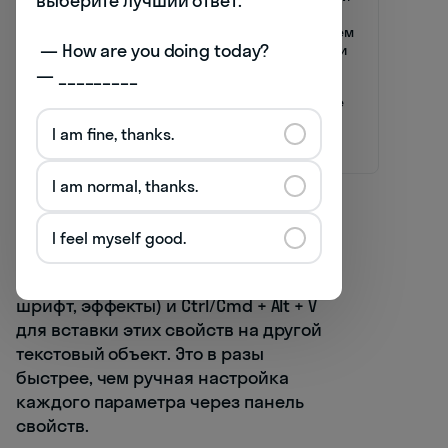
выберите лучший ответ:

Multiply и
текст с
Screen
сохранением
 — How are you doing today? 

тональности
фона
— _________
Difference
Инвертирует
Креативные
цвета
эффекты и
I am fine, thanks.
относительно
акценты
фона
I am normal, thanks.
Профессиональный совет:
используйте комбинацию Ctrl/Cmd +
I feel myself good.
Alt + C для копирования всех свойств
выделенного текста (включая цвет,
шрифт, эффекты) и Ctrl/Cmd + Alt + V
для вставки этих свойств на другой
текстовый объект. Это в разы
быстрее, чем ручная настройка
каждого параметра через панель
свойств.