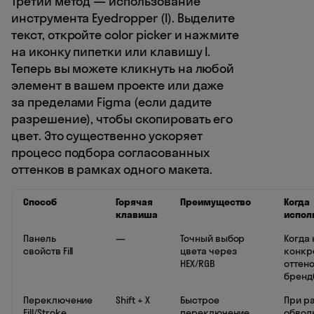
Третий метод — использование
инструмента Eyedropper (I). Выделите
текст, откройте color picker и нажмите
на иконку пипетки или клавишу I.
Теперь вы можете кликнуть на любой
элемент в вашем проекте или даже
за пределами Figma (если дадите
разрешение), чтобы скопировать его
цвет. Это существенно ускоряет
процесс подбора согласованных
оттенков в рамках одного макета.
Способ
Горячая
Преимущество
Когда
клавиша
испол
Панель
—
Точный выбор
Когда
свойств Fill
цвета через
конкр
HEX/RGB
оттено
бренд
Переключение
Shift + X
Быстрое
При ра
Fill/Stroke
переключение
обвод