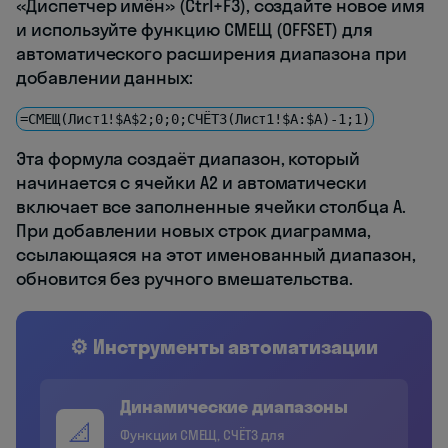
«Диспетчер имён» (Ctrl+F3), создайте новое имя
и используйте функцию СМЕЩ (OFFSET) для
автоматического расширения диапазона при
добавлении данных:
=СМЕЩ(Лист1!$A$2;0;0;СЧЁТЗ(Лист1!$A:$A)-1;1)
Эта формула создаёт диапазон, который
начинается с ячейки A2 и автоматически
включает все заполненные ячейки столбца A.
При добавлении новых строк диаграмма,
ссылающаяся на этот именованный диапазон,
обновится без ручного вмешательства.
⚙️ Инструменты автоматизации
Динамические диапазоны
📐
Функции СМЕЩ, СЧЁТЗ для