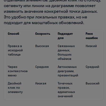
сегменту или линии на диаграмме позволяет
изменить значение конкретной точки данных.
Это удобно при локальных правках, но не
подходит для масштабных обновлений.
Способ
Скорость
Подходит
Риск
для
ошибок
Правка в
Высокая
Связанных
Низкий
исходной
данных,
таблице
больших
объёмов
Через
Средняя
Автономных
Средний
контекстное
диаграмм,
меню
презентаций
Двойной
Низкая
Точечных
Высокий
клик по
правок,
элементу
единичных
значений