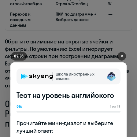
строк/столбцов
Строка/Столбец
W
Переход к
ПКМ по диаграмме →
—
исходным
Выбрать данные
данным
Обратите внимание на скрытые ячейки и
фильтры. По умолчанию Excel игнорирует
скрытые строки при построении диаграмм.
✕
02:27
Если нужно включить их в визуализацию,
откройте «Выбор данных» → «Скрытые и пустые
школа иностранных
ячейки» и установите нужные параметры
языков
отображения.
Тест на уровень английского
Обновление диаграммы в
0%
1 из 19
PowerPoint и других
программах
Прочитайте мини-диалог и выберите 
лучший ответ:
