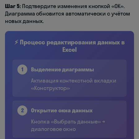
Шаг 5:
Подтвердите изменения кнопкой «ОК».
Диаграмма обновится автоматически с учётом
новых данных.
⚡ Процесс редактирования данных в
Excel
1
Выделение диаграммы
Активация контекстной вкладки
«Конструктор»
2
Открытие окна данных
Кнопка «Выбрать данные» →
диалоговое окно