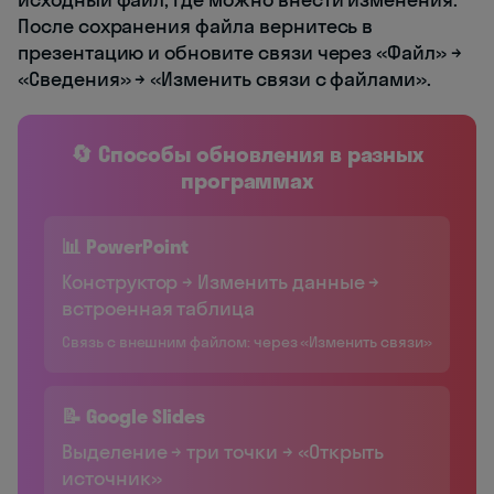
После сохранения файла вернитесь в
презентацию и обновите связи через «Файл» →
«Сведения» → «Изменить связи с файлами».
🔄 Способы обновления в разных
программах
📊 PowerPoint
Конструктор → Изменить данные →
встроенная таблица
Связь с внешним файлом: через «Изменить связи»
📝 Google Slides
Выделение → три точки → «Открыть
источник»