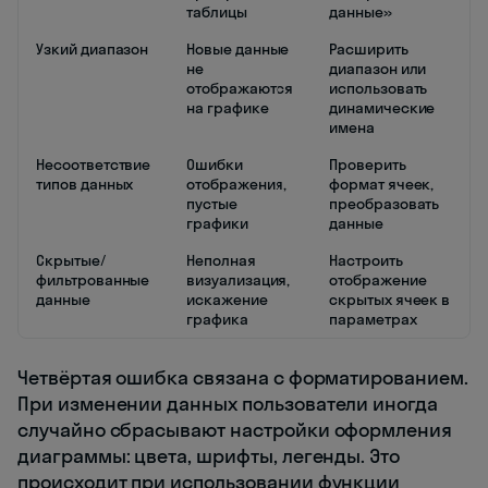
таблицы
данные»
Узкий диапазон
Новые данные
Расширить
не
диапазон или
отображаются
использовать
на графике
динамические
имена
Несоответствие
Ошибки
Проверить
типов данных
отображения,
формат ячеек,
пустые
преобразовать
графики
данные
Скрытые/
Неполная
Настроить
фильтрованные
визуализация,
отображение
данные
искажение
скрытых ячеек в
графика
параметрах
Четвёртая ошибка связана с форматированием.
При изменении данных пользователи иногда
случайно сбрасывают настройки оформления
диаграммы: цвета, шрифты, легенды. Это
происходит при использовании функции