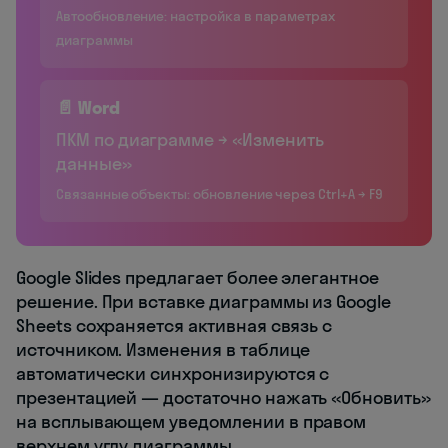
Автообновление: настройка в параметрах
диаграммы
📄 Word
ПКМ по диаграмме → «Изменить
данные»
Связанные объекты: обновление через Ctrl+A → F9
Google Slides предлагает более элегантное
решение. При вставке диаграммы из Google
Sheets сохраняется активная связь с
источником. Изменения в таблице
автоматически синхронизируются с
презентацией — достаточно нажать «Обновить»
на всплывающем уведомлении в правом
верхнем углу диаграммы.