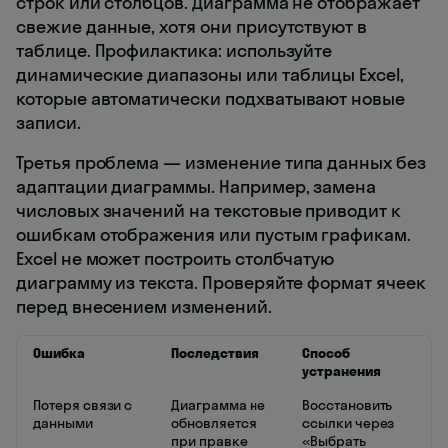
строк или столбцов. Диаграмма не отображает
свежие данные, хотя они присутствуют в
таблице. Профилактика: используйте
динамические диапазоны или таблицы Excel,
которые автоматически подхватывают новые
записи.
Третья проблема — изменение типа данных без
адаптации диаграммы. Например, замена
числовых значений на текстовые приводит к
ошибкам отображения или пустым графикам.
Excel не может построить столбчатую
диаграмму из текста. Проверяйте формат ячеек
перед внесением изменений.
Ошибка
Последствия
Способ
устранения
Потеря связи с
Диаграмма не
Восстановить
данными
обновляется
ссылки через
при правке
«Выбрать