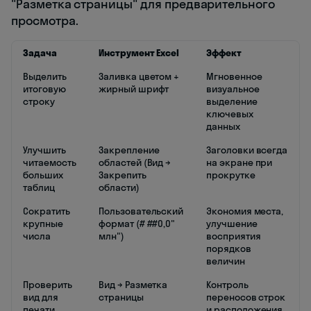
"Разметка страницы" для предварительного
просмотра.
Задача
Инструмент Excel
Эффект
Выделить
Заливка цветом +
Мгновенное
итоговую
жирный шрифт
визуальное
строку
выделение
ключевых
данных
Улучшить
Закрепление
Заголовки всегда
читаемость
областей (Вид →
на экране при
больших
Закрепить
прокрутке
таблиц
области)
Сократить
Пользовательский
Экономия места,
крупные
формат (# ##0,0"
улучшение
числа
млн")
восприятия
порядков
величин
Проверить
Вид → Разметка
Контроль
вид для
страницы
переносов строк
печати
и расположения