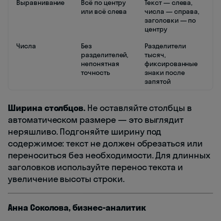
Выравнивание
Всё по центру
Текст — слева,
или всё слева
числа — справа,
заголовки — по
центру
Числа
Без
Разделители
разделителей,
тысяч,
непонятная
фиксированные
точность
знаки после
запятой
Ширина столбцов.
Не оставляйте столбцы в
автоматическом размере — это выглядит
неряшливо. Подгоняйте ширину под
содержимое: текст не должен обрезаться или
переноситься без необходимости. Для длинных
заголовков используйте перенос текста и
увеличение высоты строки.
Анна Соколова, бизнес-аналитик