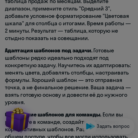
таблица продаж по месяцам. Выделите
диапазон, примените стиль "Средний 3",
добавьте условное форматирование "Цветовая
шкала" для столбца с итогами. Время работы —
2 минуты. Результат — таблица, которую не
стыдно показать на совещании.
Адаптация шаблонов под задачи.
Готовые
шаблоны редко идеально подходят под
конкретную задачу. Научитесь их адаптировать:
менять цвета, добавлять столбцы, настраивать
формулы. Хороший шаблон — это отправная
точка, а не финальное решение. Ваша задача —
взять готовую основу и довести её до нужного
уровня.
Сохранение шаблонов для команды.
Если вы
работаете в команде, создайте библиотеку
Задать вопрос
корпоративных шаблонов. Разместите их в
общем доступе, чтобы все могли использовать