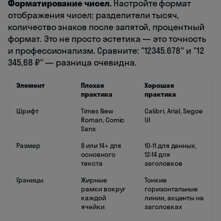
Форматирование чисел.
Настройте формат
отображения чисел: разделители тысяч,
количество знаков после запятой, процентный
формат. Это не просто эстетика — это точность
и профессионализм. Сравните: "12345.678" и "12
345,68 ₽" — разница очевидна.
Элемент
Плохая
Хорошая
практика
практика
Шрифт
Times New
Calibri, Arial, Segoe
Roman, Comic
UI
Sans
Размер
8 или 14+ для
10-11 для данных,
основного
12-14 для
текста
заголовков
Границы
Жирные
Тонкие
рамки вокруг
горизонтальные
каждой
линии, акценты на
ячейки
заголовках