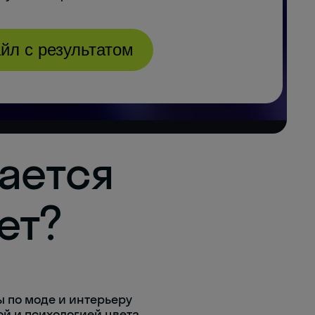
тается
ет?
 по моде и интерьеру
й и психологией цвета