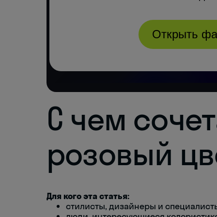
С чем соче
розовый цв
Для кого эта статья:
стилисты, дизайнеры и специалисты
люди, интересующиеся колористико