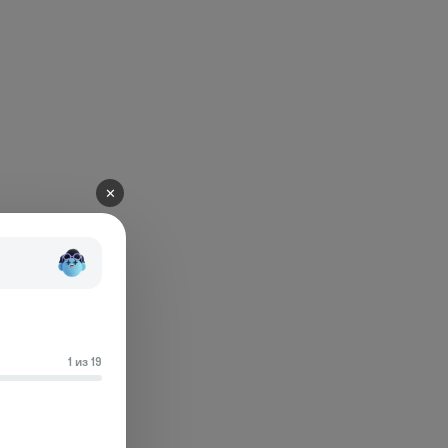
✕
1 из 19