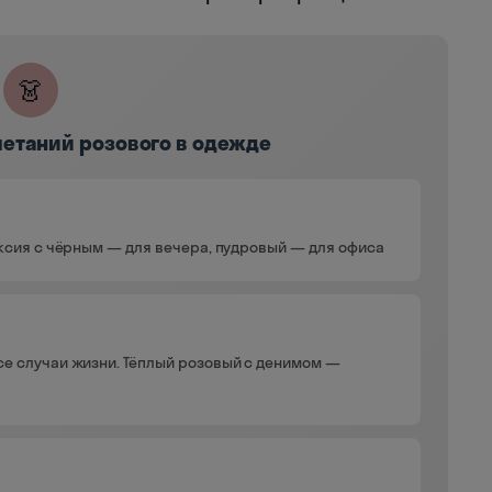
👗
четаний розового в одежде
уксия с чёрным — для вечера, пудровый — для офиса
е случаи жизни. Тёплый розовый с денимом —