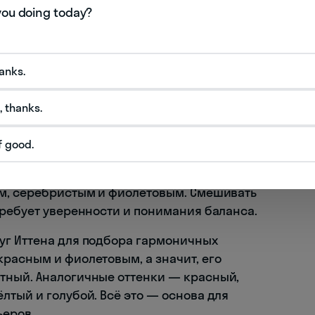
ь
Вечерние наряды, акцентные стены
Детские комнаты, повседневная одежда
лубина
Деловые образы, современный интерьер
hanks.
 и каждый из них имеет свою температуру.
 это пыльная роза, лиловый, маджента. Тёплые
, thanks.
й, лососевый, коралловый. Понимание
аниям.
f good.
аботают с бежевым, терракотовым, золотистым
им, серебристым и фиолетовым. Смешивать
требует уверенности и понимания баланса.
уг Иттена для подбора гармоничных
расным и фиолетовым, а значит, его
тный. Аналогичные оттенки — красный,
лтый и голубой. Всё это — основа для
ьеров.