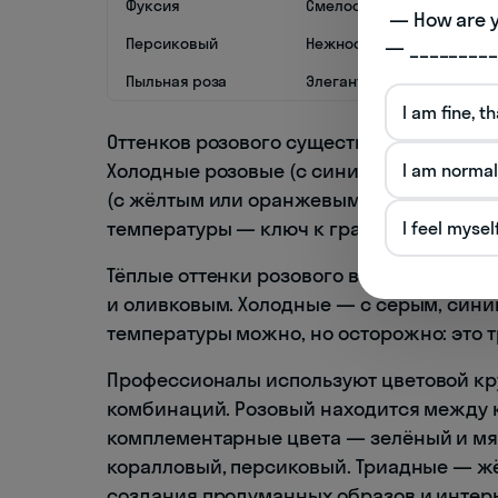
Фуксия
Смелость, страсть, яркост
 — How are you doing today? 

Персиковый
Нежность, тепло, забота
— _________
Пыльная роза
Элегантность, зрелость, г
I am fine, t
Оттенков розового существует более 50,
Холодные розовые (с синим подтоном) —
I am normal
(с жёлтым или оранжевым) — персиковы
температуры — ключ к грамотным сочет
I feel mysel
Тёплые оттенки розового великолепно р
и оливковым. Холодные — с серым, син
температуры можно, но осторожно: это 
Профессионалы используют цветовой кр
комбинаций. Розовый находится между к
комплементарные цвета — зелёный и мя
коралловый, персиковый. Триадные — жё
создания продуманных образов и интер