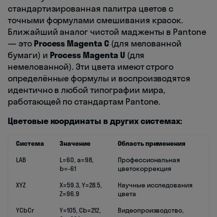
стандартизированная палитра цветов с
точными формулами смешивания красок.
Ближайший аналог чистой мадженты в Pantone
— это
Process Magenta C
(для мелованной
бумаги) и
Process Magenta U
(для
немелованной). Эти цвета имеют строго
определённые формулы и воспроизводятся
идентично в любой типографии мира,
работающей по стандартам Pantone.
Цветовые координаты в других системах:
Система
Значение
Область применения
LAB
L=60, a=98,
Профессиональная
b=-61
цветокоррекция
XYZ
X=59.3, Y=28.5,
Научные исследования
Z=96.9
цвета
YCbCr
Y=105, Cb=212,
Видеопроизводство,