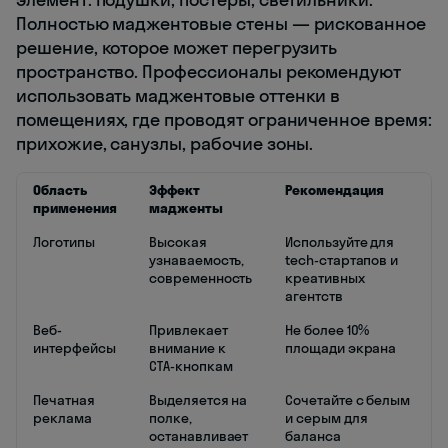
Полностью маджентовые стены — рискованное
решение, которое может перегрузить
пространство. Профессионалы рекомендуют
использовать маджентовые оттенки в
помещениях, где проводят ограниченное время:
прихожие, санузлы, рабочие зоны.
Область
Эффект
Рекомендация
применения
мадженты
Логотипы
Высокая
Используйте для
узнаваемость,
tech-стартапов и
современность
креативных
агентств
Веб-
Привлекает
Не более 10%
интерфейсы
внимание к
площади экрана
CTA-кнопкам
Печатная
Выделяется на
Сочетайте с белым
реклама
полке,
и серым для
останавливает
баланса