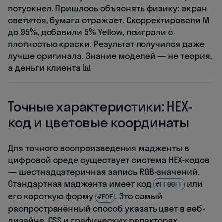
потускнел. Пришлось объяснять физику: экран
светится, бумага отражает. Скорректировали M
до 95%, добавили 5% Yellow, поиграли с
плотностью краски. Результат получился даже
лучше оригинала. Знание моделей — не теория,
а деньги клиента 📊
Точные характеристики: HEX-
код и цветовые координаты
Для точного воспроизведения мадженты в
цифровой среде существует система HEX-кодов
— шестнадцатеричная запись RGB-значений.
Стандартная маджента имеет код
или
#FF00FF
его короткую форму
. Это самый
#F0F
распространённый способ указать цвет в веб-
дизайне, CSS и графических редакторах.