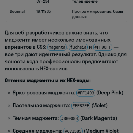
Cr=234
телевидение
Decimal
16711935
Программирование, базы
данных
Для веб-разработчиков важно знать, что
маджента имеет несколько именованных
вариантов в CSS:
,
и
—
magenta
fuchsia
#FF00FF
все три дают идентичный результат. Однако для
ясности кода профессионалы предпочитают
использовать HEX-запись.
Оттенки мадженты и их HEX-коды:
Ярко-розовая маджента:
(Deep Pink)
#FF1493
Пастельная маджента:
(Violet)
#EE82EE
Тёмная маджента:
(Dark Magenta)
#8B008B
Средняя маджента:
(Medium Violet
#C71585