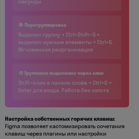
секунды
🔄 Перегруппировка
Выделил группу → Ctrl+Shift+G →
выделил нужные элементы → Ctrl+G.
Мгновенная реорганизация
🎨 Групповое выделение через слои
Shift+клик в панели слоёв → Ctrl+G →
Enter для входа. Работа без холста
Настройка собственных горячих клавиш:
Figma позволяет кастомизировать сочетания
клавиш через плагины или настройки