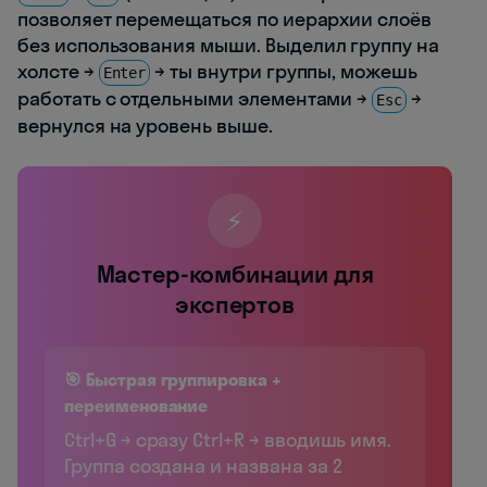
позволяет перемещаться по иерархии слоёв
без использования мыши. Выделил группу на
холсте →
→ ты внутри группы, можешь
Enter
работать с отдельными элементами →
→
Esc
вернулся на уровень выше.
⚡
Мастер-комбинации для
экспертов
🎯 Быстрая группировка +
переименование
Ctrl+G → сразу Ctrl+R → вводишь имя.
Группа создана и названа за 2