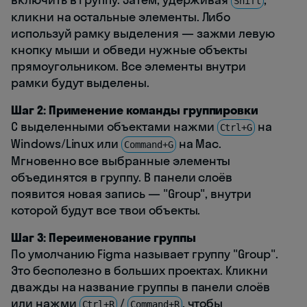
Shift
кликни на остальные элементы. Либо
используй рамку выделения — зажми левую
кнопку мыши и обведи нужные объекты
прямоугольником. Все элементы внутри
рамки будут выделены.
Шаг 2: Применение команды группировки
С выделенными объектами нажми
на
Ctrl+G
Windows/Linux или
на Mac.
Command+G
Мгновенно все выбранные элементы
объединятся в группу. В панели слоёв
появится новая запись — "Group", внутри
которой будут все твои объекты.
Шаг 3: Переименование группы
По умолчанию Figma называет группу "Group".
Это бесполезно в больших проектах. Кликни
дважды на название группы в панели слоёв
или нажми
/
, чтобы
Ctrl+R
Command+R