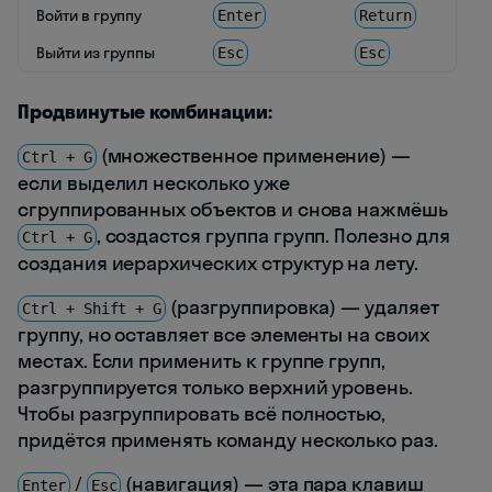
Войти в группу
Enter
Return
Выйти из группы
Esc
Esc
Продвинутые комбинации:
(множественное применение) —
Ctrl + G
если выделил несколько уже
сгруппированных объектов и снова нажмёшь
, создастся группа групп. Полезно для
Ctrl + G
создания иерархических структур на лету.
(разгруппировка) — удаляет
Ctrl + Shift + G
группу, но оставляет все элементы на своих
местах. Если применить к группе групп,
разгруппируется только верхний уровень.
Чтобы разгруппировать всё полностью,
придётся применять команду несколько раз.
/
(навигация) — эта пара клавиш
Enter
Esc