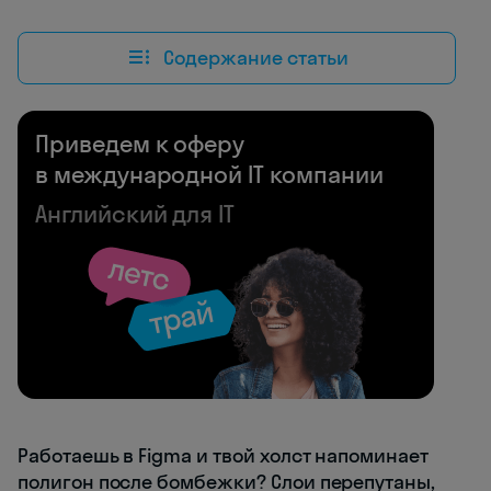
Содержание статьи
Приведем к оферу
в международной IT компании
Английский для IT
Работаешь в Figma и твой холст напоминает
полигон после бомбежки? Слои перепутаны,