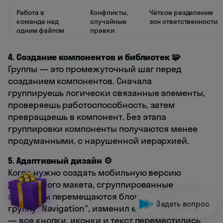
Работа в
Конфликты,
Чёткое разделение
команде над
случайные
зон ответственности
одним файлом
правки
4. Создание компонентов и библиотек 🧩
Группы — это промежуточный шаг перед
созданием компонентов. Сначала
группируешь логически связанные элементы,
проверяешь работоспособность, затем
превращаешь в компонент. Без этапа
группировки компоненты получаются менее
продуманными, с нарушенной иерархией.
5. Адаптивный дизайн ⚙️
Когда нужно создать мобильную версию
десктопного макета, сгруппированные
элементы перемещаются блоками. Взял
Задать вопрос
группу "Navigation", изменил её расположение
— все кнопки, иконки и текст переместились