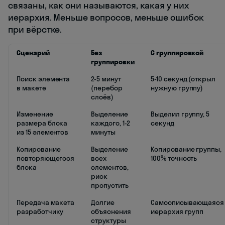
связаны, как они называются, какая у них
иерархия. Меньше вопросов, меньше ошибок
при вёрстке.
Сценарий
Без
С группировкой
группировки
Поиск элемента
2-5 минут
5-10 секунд (открыл
в макете
(перебор
нужную группу)
слоёв)
Изменение
Выделение
Выделил группу, 5
размера блока
каждого, 1-2
секунд
из 15 элементов
минуты
Копирование
Выделение
Копирование группы,
повторяющегося
всех
100% точность
блока
элементов,
риск
пропустить
Передача макета
Долгие
Самоописывающаяся
разработчику
объяснения
иерархия групп
структуры