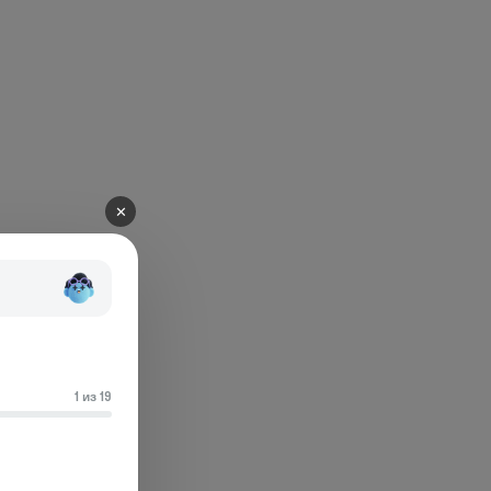
✕
1 из 19