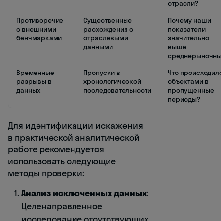
отрасли?
Противоречие
Существенные
Почему наши
с внешними
расхождения с
показатели
бенчмарками
отраслевыми
значительно
данными
выше
среднерыночны
Временные
Пропуски в
Что происходил
разрывы в
хронологической
объектами в
данных
последовательности
пропущенные
периоды?
Для идентификации искажения
в практической аналитической
работе рекомендуется
использовать следующие
методы проверки:
Анализ исключенных данных
:
Целенаправленное
исследование отсутствующих