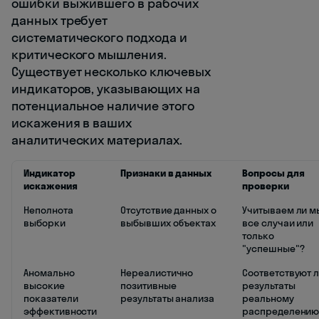
ошибки выжившего в рабочих
данных требует
систематического подхода и
критического мышления.
Существует несколько ключевых
индикаторов, указывающих на
потенциальное наличие этого
искажения в ваших
аналитических материалах.
Индикатор
Признаки в данных
Вопросы для
искажения
проверки
Неполнота
Отсутствие данных о
Учитываем ли м
выборки
выбывших объектах
все случаи или
только
"успешные"?
Аномально
Нереалистично
Соответствуют 
высокие
позитивные
результаты
показатели
результаты анализа
реальному
эффективности
распределению