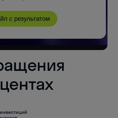
кращения
оцентах
 инвестиций
оцессов