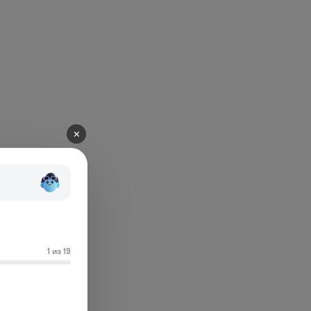
✕
1 из 19