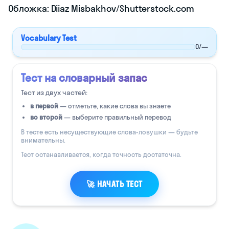
Стоимость
От 700 рублей
группового
занятия
Стоимость
От 1 300 рублей
индивидуального
занятия
Сколько длится
От 40 до 80
урок
минут
Есть ли
Нет
бесплатное
пробное занятие
Есть ли уроки с
Нет
носителем
Адрес
Комсомольская
ул., 15