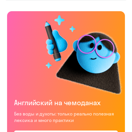
готовиться к ОГЭ
и ЕГЭ на высший
балл без слез и
лишних
переживаний.
Курсы
английского
языка и других
предметов в
Skysmart
дистанционные:
у нас
занимаются
ученики из
Салехарда,
Норильска и
других городов
России. Уроки