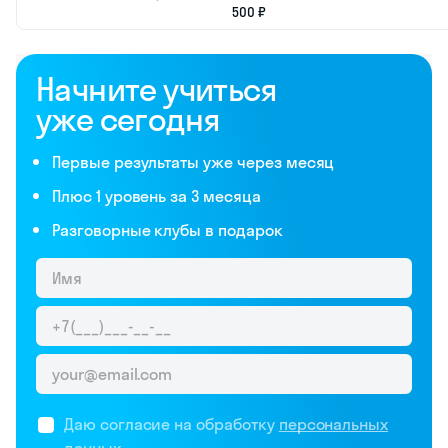
Содержание
статьи
Сравнение
курсов
английского
в
Салехарде
Дальше
подробнее
расскажем о
каждой школе.
А пока изучите
таблицу — в