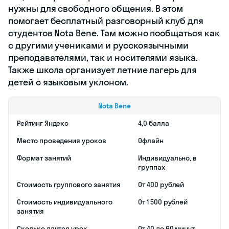
готовят к ОГЭ и
ЕГЭ по
английскому.
Кроме того, в
школе могут
заниматься и
взрослые
студенты, но
только на
индивидуальных
занятиях.
Групповые
здесь проводят
только для
детей.
В каждой
программе Yes
авторы сделали