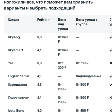
статье
расскажем
о 7 школах
в Салехарде,
где можно
записаться
на курсы
английского
языка
взрослому
или ребенку.
Обновлено: 30
октября 2025