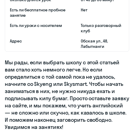
упор на
коммуникативный
подход. Это
значит, что на
уроках
студенты учатся
говорить и
понимать, а не
тонут в нудной
теории.
Yes
Рейтинг Яндекс
5,0 баллов
Место
Офлайн
проведения
уроков
Формат занятий
Индивидуально,
в группах