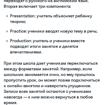
нужно что-то
вспомнить;
сделать
домашнюю
работу;
получить
обратную
связь от
учителя;
перенести
или
отменить
урок;
изменить
расписание;