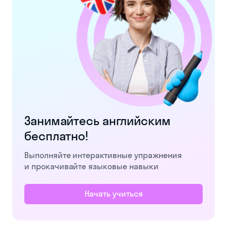
обучением. Но
последнее
легко делать и
самому на
других
направлениях.
Все
необходимое
для этого уже
есть в личном
кабинете
онлайн-
платформы
Vimbox. Там
можно менять
график,
переносить
уроки,
общаться с