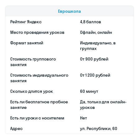
выбрать
другого
преподавателя
и т. д.
При этом
учителя
Skysmart
постоянно
держат руку на
пульсе и следят
за динамикой
успехов. Они
регулярно
связываются с
родителями и
рассказывают,
каких высот
уже удалось