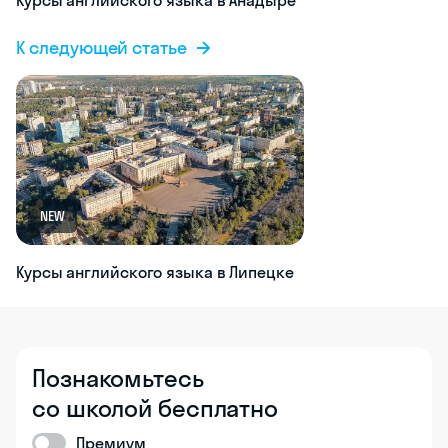
English
Yamal
English Yamal —
это центр
английского
языка в
Салехарде, где
можно
заниматься как
на очных
курсах, так и
онлайн.
Офлайн-уроки
проходят в
небольших
группах до 6
Задать вопрос
человек,