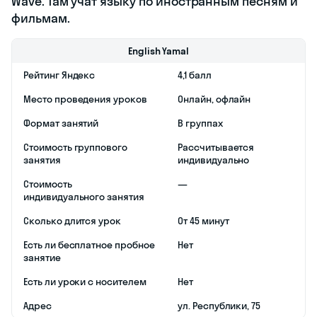
онлайн-школа,
где учат любить
школьные
предметы, а не
зубрить их из-
под палки. Для
этого мы
показываем
ученикам их
увлекательную
сторону: через
сюжетные
уроки, игры,
беседы на
английском и
темы, близкие
разным
возрастам. А
еще учим