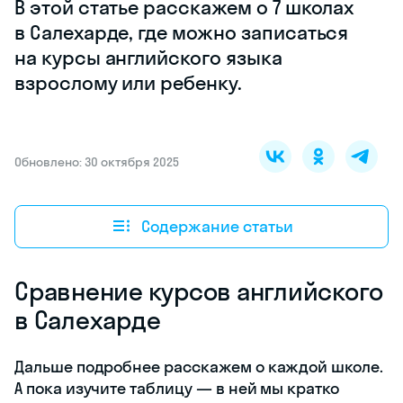
Подбор
школы — та
еще задача.
Мы
понимаем,
как много
нужно
потратить
времени,
чтобы узнать
подробности
о каждой,
поэтому
сделали это
за вас. В этой