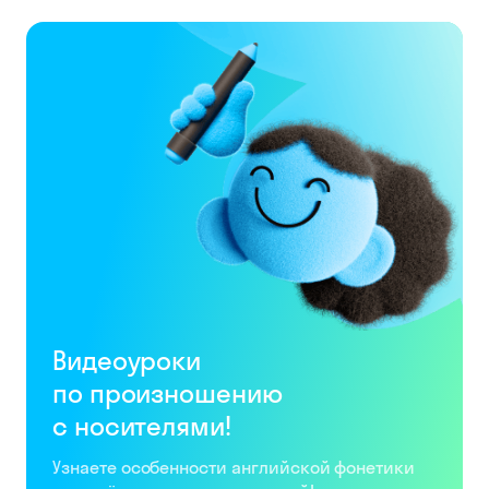
достичь. И
корректируют
программу,
когда это
нужно. Так
ученик всегда
занимается по
персональному
образовательному
треку, который
учитывает все
его
особенности.
Skysmart
Рейтинг Яндекс
4,7 балла
Место
Онлайн
проведения