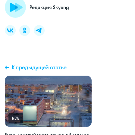
Английский,
который ты
выучишь!
Обычно мы даём
эти материалы
за деньги.
Но тебе
бесплатно!
Забрать