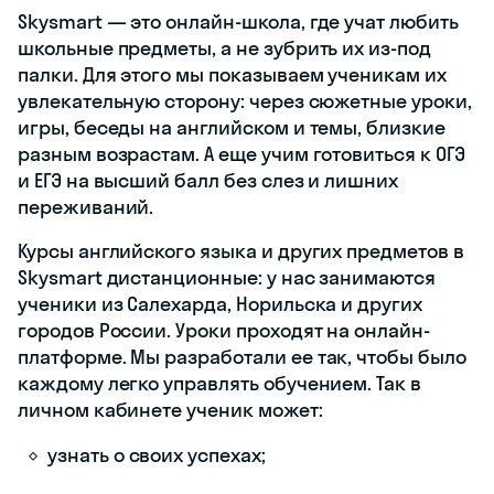
узнаете свой
уровень и четко
сформулируете
цель, которая
будет
мотивировать
на занятия. А мы
поможем
подобрать курс,
который
приведет к ней.
Кроме
стандартного
курса для
разных
уровней, в
Skyeng есть
специальные: