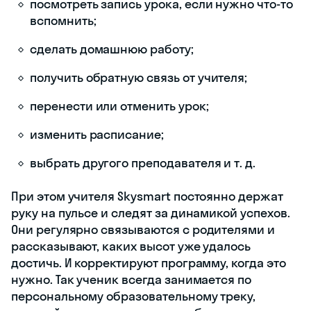
разговорный
курс
;
для
переезда
;
для
путешествий
;
для
собеседования
;
деловой
английский
;
для IT
;
для
финансистов
;
для