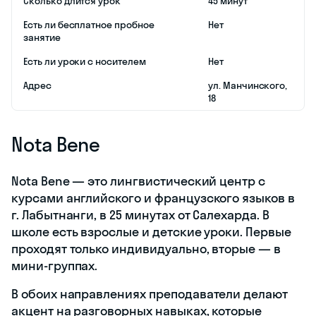
Yes
Это школа
английского
языка и
программирования
в Салехарде с
россыпью
курсов для
детей разных
возрастов.
Например,
отдельные
программы есть
для
дошкольников,
младшеклассников
и подростков.
Также в Yes