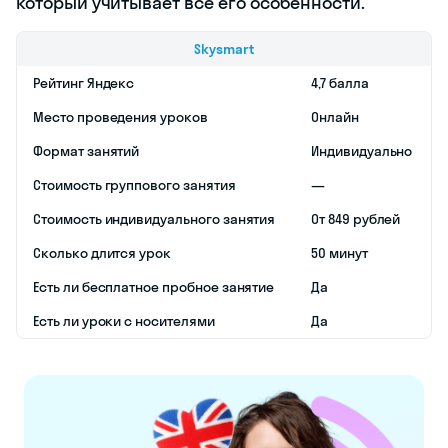
менеджеров
;
для
маркетологов
;
для
фармацевтов
.
Также в Skyeng
можно
подготовиться к
IELTS
. На этом
курсе вас будут
учить лучшие из
лучших, а
личный
менеджер
поможет
управлять