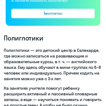
уроков
Формат занятий
Индивидуально
Стоимость
—
группового
занятия
Стоимость
От 849 рублей
индивидуального
занятия
Сколько длится
50 минут
урок
Есть ли
Да
бесплатное
пробное занятие
Есть ли уроки с
Да
носителями