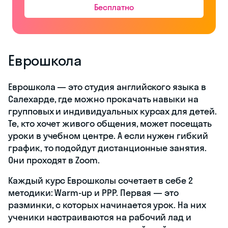
проходят на
онлайн-
платформе. Мы
разработали ее
так, чтобы было
каждому легко
управлять
обучением. Так
в личном
кабинете
ученик может:
узнать о
своих
успехах;
посмотреть
запись
урока, если