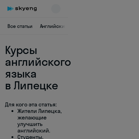
Все статьи
Английский в городах
Диалоги на анг
Курсы
английского
языка
в Липецке
Skyeng Chat
online
Для кого эта статья:
Жители Липецка,
желающие
улучшить
английский.
Студенты,