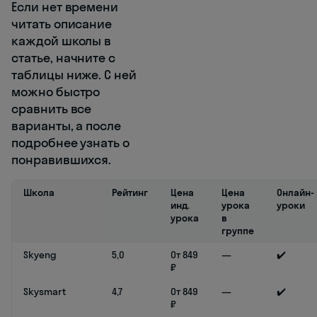
Если нет времени
читать описание
каждой школы в
статье, начните с
таблицы ниже. С ней
можно быстро
сравнить все
варианты, а после
подробнее узнать о
понравившихся.
Школа
Рейтинг
Цена
Цена
Онлайн-
инд.
урока
уроки
урока
в
группе
Skyeng
5,0
От 849
—
✔️
₽
Skysmart
4,7
От 849
—
✔️
₽