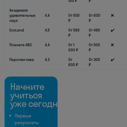
100 ₽
₽
Академия
удивительных
4,4
От 650
От 600
❌
наук
₽
₽
EvoLand
4,5
От 590
От 490
✔️
₽
₽
Планета ABC
4,4
От 1
От 500
❌
000 ₽
₽
Перспектива
4,3
От
От 300
✔️
600 ₽
₽
Начните
учиться
уже сегодня
Первые
результаты