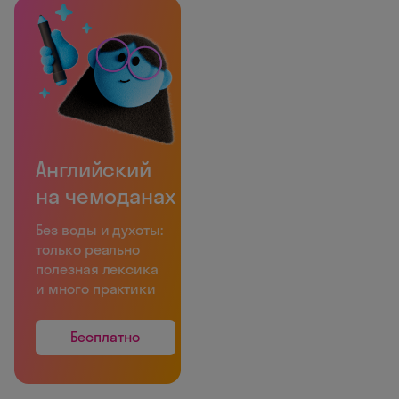
Английский
на чемоданах
Без воды и духоты:
только реально
полезная лексика
и много практики
Бесплатно