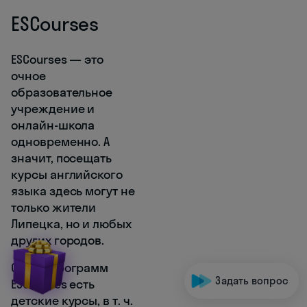
ESCourses
ESCourses — это
очное
образовательное
учреждение и
онлайн-школа
одновременно. А
значит, посещать
курсы английского
языка здесь могут не
только жители
Липецка, но и любых
других городов.
Среди программ
Задать вопрос
ESCourses есть
детские курсы, в т. ч.