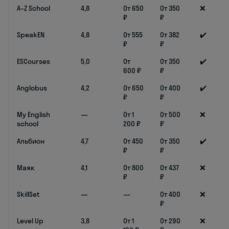
A–Z School
4,8
От 650
От 350
❌
₽
₽
SpeakEN
4,8
От 555
От 382
✔️
₽
₽
ESCourses
5,0
От
От 350
✔️
600 ₽
₽
Anglobus
4,2
От 650
От 400
✔️
₽
₽
My English
—
От 1
От 500
❌
school
200 ₽
₽
Альбион
4,7
От 450
От 350
✔️
₽
₽
Маяк
4,1
От 800
От 437
❌
₽
₽
SkillSet
—
—
От 400
❌
₽
Level Up
3,8
От 1
От 290
❌