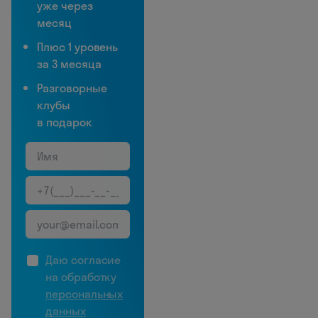
уже через
месяц
Плюс 1 уровень
за 3 месяца
Разговорные
клубы
в подарок
Даю согласие
на обработку
персональных
данных