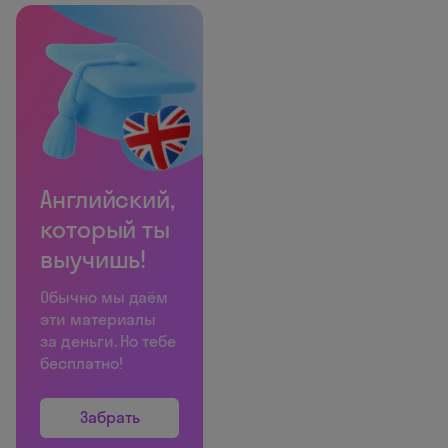
Английский,
который ты
выучишь!
Обычно мы даём
эти материалы
за деньги. Но тебе
бесплатно!
Забрать