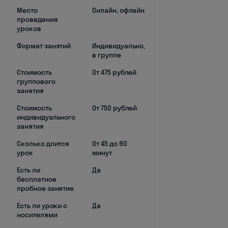
Место
Онлайн, офлайн
проведения
уроков
Формат занятий
Индивидуально,
в группе
Стоимость
От 475 рублей
группового
занятия
Стоимость
От 750 рублей
индивидуального
занятия
Сколько длится
От 45 до 90
урок
минут
Есть ли
Да
бесплатное
пробное занятие
Есть ли уроки с
Да
носителями