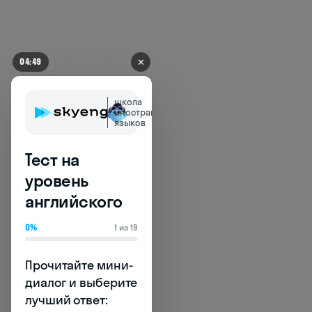
✕
04:49
школа
иностранных
языков
Тест на
уровень
Skysmart
английского
В онлайн-школе для
0%
1 из 19
детей и подростков
Skysmart можно
Прочитайте мини-
изучать английский
диалог и выберите 
язык и другие
лучший ответ:

школьные предметы, а