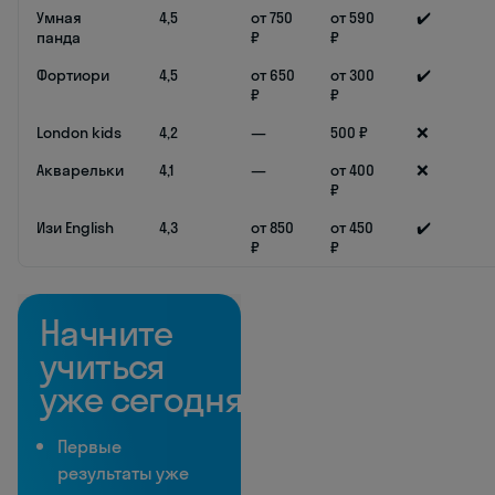
Умная
4,5
от 750
от 590
✔️
панда
₽
₽
Фортиори
4,5
от 650
от 300
✔️
₽
₽
London kids
4,2
—
500 ₽
❌
Акварельки
4,1
—
от 400
❌
₽
Изи English
4,3
от 850
от 450
✔️
₽
₽
Начните
учиться
уже сегодня
Первые
результаты уже