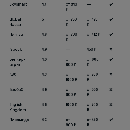
Skysmart
4,7
от 849
—
✔️
₽
Global
5
от 750
от 475
✔️
House
₽
₽
Лингва
4,8
от 700
от 412 ₽
✔️
₽
iSpeak
4,9
—
450 ₽
❌
Бейкер-
4,8
от
от 600
✔️
стрит
900 ₽
₽
ABC
4,3
от
от 700
❌
1000 ₽
₽
Баобаб
4,9
от
от 550
❌
900 ₽
₽
English
4,6
1000 ₽
от 700
❌
Kingdom
₽
Пирамида
4,3
от
от 450
✔️
900 ₽
₽