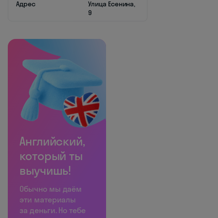
Адрес
Улица Есенина,
9
Английский,
который ты
выучишь!
Обычно мы даём
эти материалы
за деньги. Но тебе