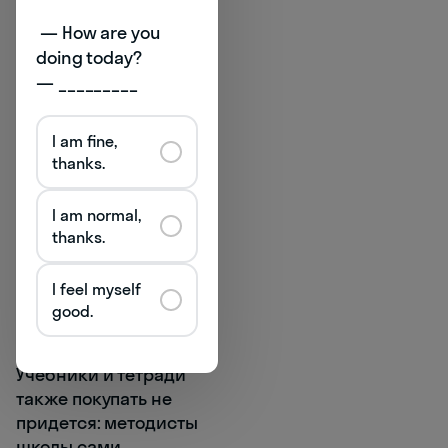
также находить новые
 — How are you 
хобби и даже
doing today? 

осваивать азы
— _________
будущей профессии. И
все это — не выходя из
дома, ведь уроки
I am fine,
thanks.
проходят онлайн. Для
занятий понадобится
только компьютер и
I am normal,
интернет, поэтому,
thanks.
если вы с ребенком на
время уедете из
I feel myself
Рязани, прерывать
good.
обучение не придется.
Учебники и тетради
также покупать не
придется: методисты
школы сами