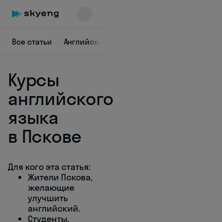
Все статьи
Английский в городах
Диалоги на анг
Курсы
английского
языка
в Пскове
Skyeng Chat
online
Для кого эта статья:
Жители Пскова,
желающие
улучшить
английский.
Студенты,