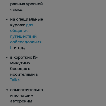
разных уровней
языка;
на специальные
курсах:
для
общения
,
путешествий
,
собеседования
,
IT
и т.д.;
в коротких 15-
минутных
беседах с
носителями в
Talks
;
самостоятельно
и по нашим
авторским