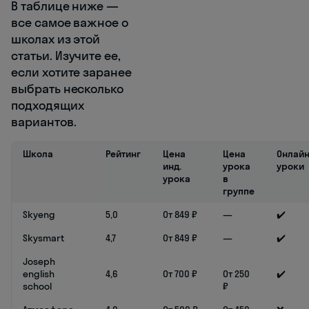
В таблице ниже —
все самое важное о
школах из этой
статьи. Изучите ее,
если хотите заранее
выбрать несколько
подходящих
вариантов.
Школа
Рейтинг
Цена
Цена
Онлайн
инд.
урока
уроки
урока
в
группе
Skyeng
5,0
От 849 ₽
—
✔️
Skysmart
4,7
От 849 ₽
—
✔️
Joseph
english
4,6
От 700 ₽
От 250
✔️
school
₽