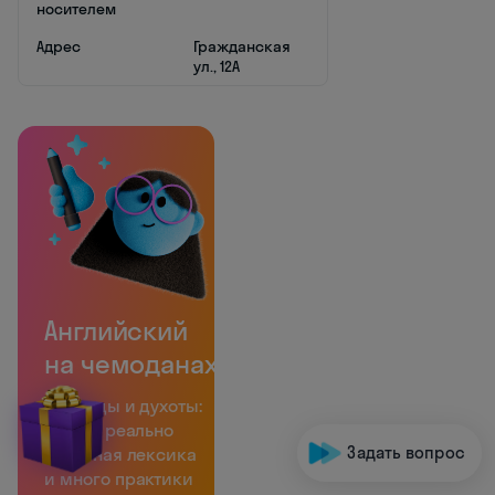
носителем
Адрес
Гражданская
ул., 12А
Английский
на чемоданах
Без воды и духоты:
только реально
Задать вопрос
полезная лексика
и много практики