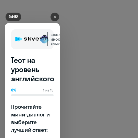
✕
04:52
школа
иностранных
языков
Тест на
уровень
английского
0%
1 из 19
Skysmart
Прочитайте 
мини-диалог и 
Skysmart — это
выберите 
онлайн-школа для
лучший ответ:

детей и подростков,
где можно улучшить