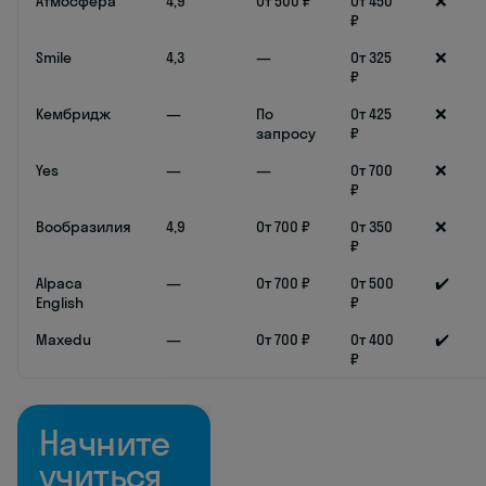
Атмосфера
4,9
От 500 ₽
От 450
❌
₽
Smile
4,3
—
От 325
❌
₽
Кембридж
—
По
От 425
❌
запросу
₽
Yes
—
—
От 700
❌
₽
Вообразилия
4,9
От 700 ₽
От 350
❌
₽
Alpaca
—
От 700 ₽
От 500
✔️
English
₽
Maxedu
—
От 700 ₽
От 400
✔️
₽
Начните
учиться