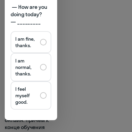
 — How are you 
оценки, найти хобби
или даже будущую
doing today? 

профессию.
— _________
Например, освоить
программирование
I am fine,
или шахматы. А тем,
thanks.
кто устал от
обычной школы,
I am
подойдет формат
normal,
Домашнего лицея
thanks.
Skysmart
. Это те же
уроки и предметы,
I feel
только с
myself
современной
good.
нескучной подачей,
в мини-группах и
онлайн. Причем к
конце обучения