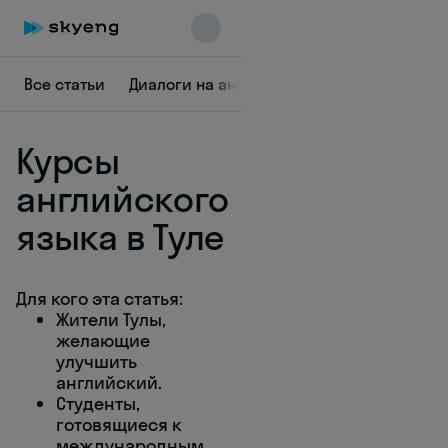
Все статьи
Диалоги на английском
Жизнь
Грам
Курсы
английского
языка в Туле
Skyeng Chat
online
Для кого эта статья:
Жители Тулы,
желающие
улучшить
английский.
Студенты,
готовящиеся к
международным