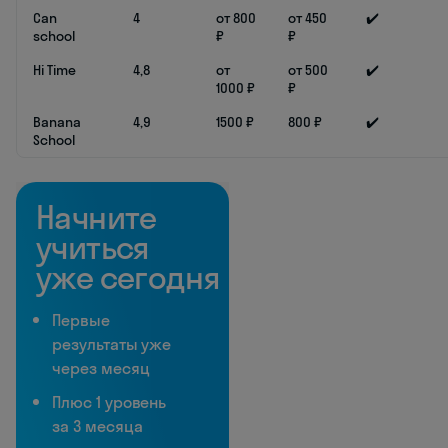
Can
4
от 800
от 450
✔️
school
₽
₽
Hi Time
4,8
от
от 500
✔️
1000 ₽
₽
Banana
4,9
1500 ₽
800 ₽
✔️
School
Начните
учиться
уже сегодня
Первые
результаты уже
через месяц
Плюс 1 уровень
за 3 месяца