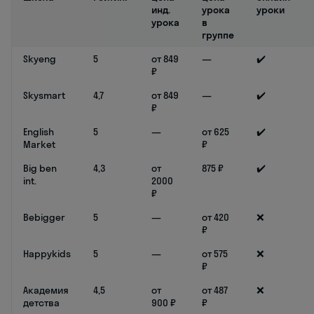
инд.
урока
уроки
урока
в
группе
Skyeng
5
от 849
—
✔️
₽
Skysmart
4,7
от 849
—
✔️
₽
English
5
—
от 625
✔️
Market
₽
Big ben
4,3
от
875 ₽
✔️
int.
2000
₽
Bebigger
5
—
от 420
❌
₽
Happykids
5
—
от 575
❌
₽
Академия
4,5
от
от 487
❌
детства
900 ₽
₽