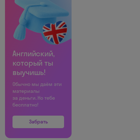
Английский,
который ты
выучишь!
Обычно мы даём эти
материалы
за деньги. Но тебе
бесплатно!
Забрать