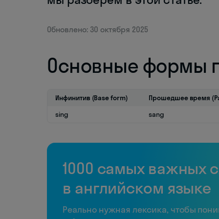
Обновлено: 30 октября 2025
Основные формы г
Инфинитив (Base form)
Прошедшее время (Pa
sing
sang
1000 самых важных 
в английском языке
Реально нужная лексика, чтобы пон