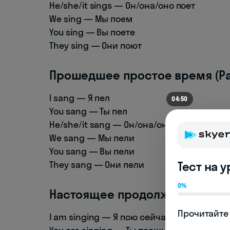
He/she/it sings — Он/она/оно поет
We sing — Мы поем
You sing — Вы поете
They sing — Они поют
Прошедшее простое время (Pas
I sang — Я пел
04:50
You sang — Ты пел
He/she/it sang — Он/она/оно пел
We sang — Мы пели
You sang — Вы пели
They sang — Они пели
Тест на 
0%
Настоящее продолженное врем
Прочитайте 
I am singing — Я пою сейчас