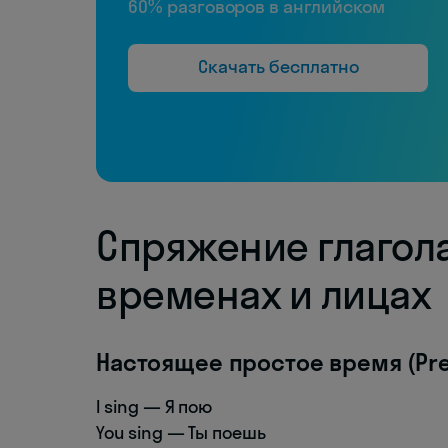
60% разговоров в английском
Скачать бесплатно
Спряжение глагола
временах и лицах
Настоящее простое время (Pre
I sing — Я пою
You sing — Ты поешь