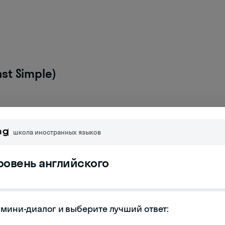
t Simple)
школа иностранных языков
уровень английского
я (Present Continuous)
мини-диалог и выберите лучший ответ:
