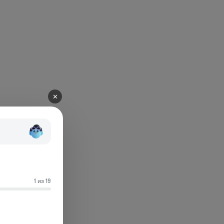
✕
1 из 19