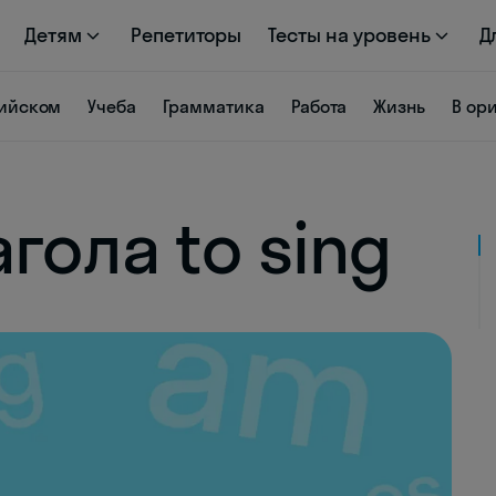
Детям
Репетиторы
Тесты на уровень
Д
лийском
Учеба
Грамматика
Работа
Жизнь
В ор
гола to sing