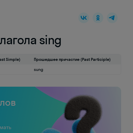
лагола sing
st Simple)
Прошедшее причастие (Past Participle)
sung
слов
имать