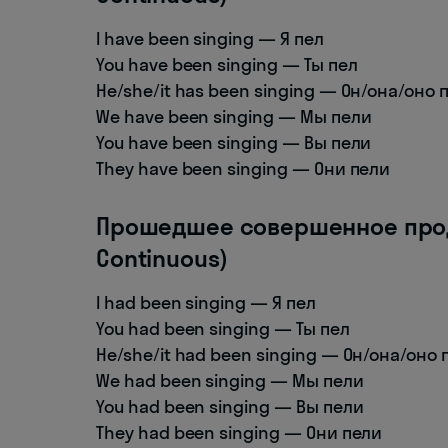
I have been singing — Я пел
You have been singing — Ты пел
He/she/it has been singing — Он/она/оно 
We have been singing — Мы пели
You have been singing — Вы пели
They have been singing — Они пели
Прошедшее совершенное прод
Continuous)
I had been singing — Я пел
You had been singing — Ты пел
He/she/it had been singing — Он/она/оно 
We had been singing — Мы пели
You had been singing — Вы пели
They had been singing — Они пели