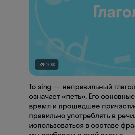
16.8K
To sing — неправильный глаго
означает «петь». Его основн
время и прошедшее причасти
правильно употреблять в речи.
использоваться в составе фра
мы разберем в этой статье.