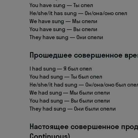
You have sung — Ты спел
He/she/it has sung — Он/она/оно спел
We have sung — Мы спели
You have sung — Вы спели
They have sung — Они спели
Прошедшее совершенное время
I had sung — Я был спел
You had sung — Ты был спел
He/she/it had sung — Он/она/оно был спе
We had sung — Мы были спели
You had sung — Вы были спели
They had sung — Они были спели
Настоящее совершенное продо
Continuous)