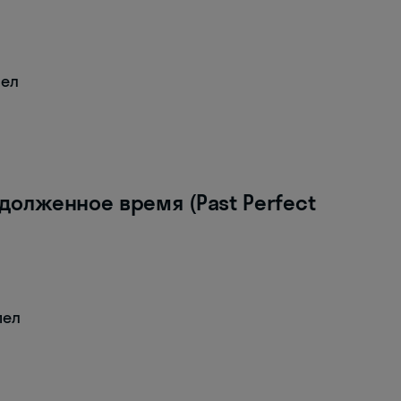
пел
олженное время (Past Perfect
пел