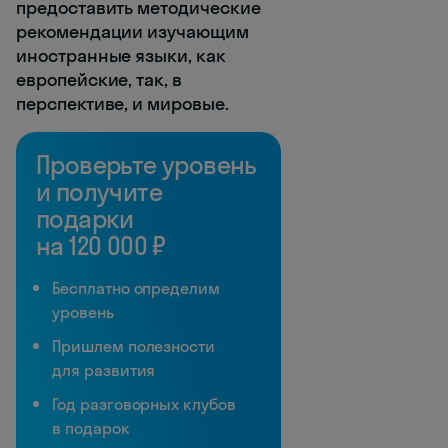
предоставить методические
рекомендации изучающим
иностранные языки, как
европейские, так, в
перспективе, и мировые.
Проверьте уровень
и получите
подарки
на 120 000 ₽
Бесплатно определим
уровень
Пришлем полезности
для развития
Год разговорных клубов
в подарок