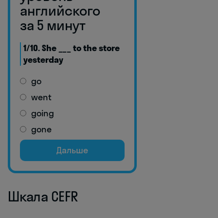
английского
за 5 минут
1/10. She ___ to the store
yesterday
go
went
going
gone
Дальше
Шкала CEFR