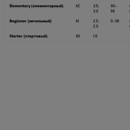
Elementary (элементарный)
A2
3.5,
40–
3.0
56
Beginner (начальный)
A1
2.5,
0–39
2.0
Starter (стартовый)
A0
1.0