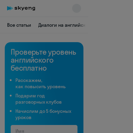
Все статьи
Диалоги на английском
Грамматика
Проверьте уровень
английского
бесплатно
Skyeng Chat
Расскажем,
online
как повысить уровень
Подарим год
разговорных клубов
Начислим до 5 бонусных
уроков