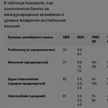
В таблице показали, как
соотносятся баллы за
международные экзамены и
уровни владения английским
языком:
Уровень английского языка
CEFR
IELTS
TOEFL
iBT
Proficiency (в совершенстве)
C2
9.0,
8.5
Advanced (продвинутый)
C1
8.0,
110–
7.5,
120
7.0
Upper Intermediate
B2
6.5,
87–
(средне-продвинутый)
6.0,
109
5.5
Intermediate (средний)
B1
5.0,
57–
4.5,
86
4.0